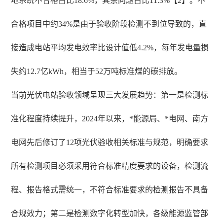
地系统不合格占比18.6%，其余问题占比11.3%【2】。不
合格项目中约34%是由于验收阶段检测不到位导致的，直
接造成电站平均发电效率比设计值低4.2%，每年发电量损
失约12.7亿kWh，相当于52万吨标准煤的碳排放。
当前光伏电站验收领域呈现三大发展趋势：第一是检测标
准化程度持续提升，2024年以来，*能源局、*电网、南方
电网先后修订了12项光伏验收相关标准与规范，明确要求
所有检测项目必须采用符合标准精度要求的设备，检测流
程、报告格式需统一，不符合标准要求的检测报告不具备
合规效力；第二是检测数字化转型加快，各级能源监管部