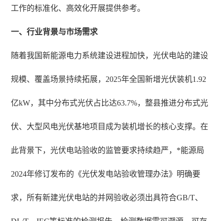
工作的标准化、高效化开展提供参考。
一、行业背景与市场需求
随着我国新能源电力系统建设进程加快，光伏电站的建设
规模、覆盖场景持续拓展，2025年全国新增光伏装机1.92
亿kW，其中分布式光伏占比达63.7%，整县推进分布式光
伏、大型风电光伏基地项目成为装机增长的核心支撑。在
此背景下，光伏电站验收的监管要求持续趋严，*能源局
2024年修订发布的《光伏发电站验收管理办法》明确要
求，所有新建光伏电站的并网验收必须出具符合GB/T、