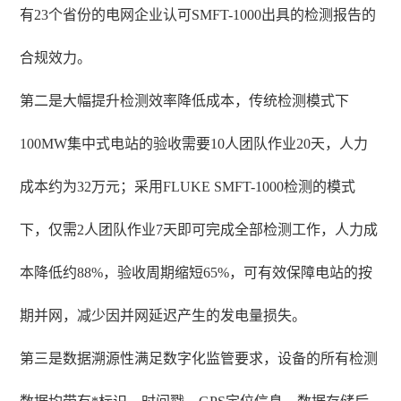
有23个省份的电网企业认可SMFT-1000出具的检测报告的
合规效力。
第二是大幅提升检测效率降低成本，传统检测模式下
100MW集中式电站的验收需要10人团队作业20天，人力
成本约为32万元；采用FLUKE SMFT-1000检测的模式
下，仅需2人团队作业7天即可完成全部检测工作，人力成
本降低约88%，验收周期缩短65%，可有效保障电站的按
期并网，减少因并网延迟产生的发电量损失。
第三是数据溯源性满足数字化监管要求，设备的所有检测