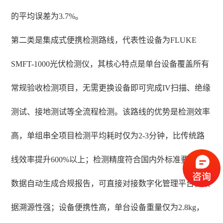
的平均误差为3.7%。
第二类是集成式便携检测路线，代表性设备为FLUKE
SMFT-1000光伏检测仪，其核心特点是单台设备覆盖所有
常规验收检测项目，无需更换设备即可完成IV扫描、绝缘
测试、接地测试等全流程检测。该路线的优势是检测效率
高，单组串全项目检测平均耗时仅为2-3分钟，比传统路
线效率提升600%以上；检测精度符合国内外标准要求，
数据自动生成合规报告，可直接对接数字化管理平台，数
据溯源性强；设备便携性高，单台设备重量仅为2.8kg，