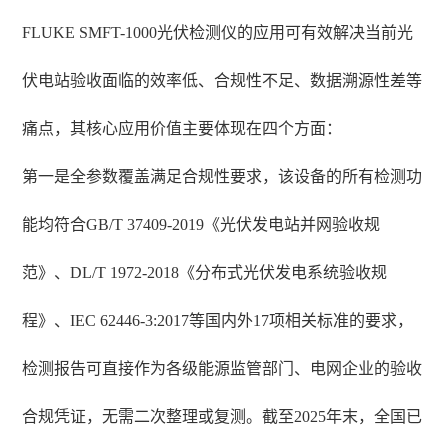
FLUKE SMFT-1000光伏检测仪的应用可有效解决当前光
伏电站验收面临的效率低、合规性不足、数据溯源性差等
痛点，其核心应用价值主要体现在四个方面：
第一是全参数覆盖满足合规性要求，该设备的所有检测功
能均符合GB/T 37409-2019《光伏发电站并网验收规
范》、DL/T 1972-2018《分布式光伏发电系统验收规
程》、IEC 62446-3:2017等国内外17项相关标准的要求，
检测报告可直接作为各级能源监管部门、电网企业的验收
合规凭证，无需二次整理或复测。截至2025年末，全国已