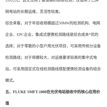
120万元，且无法用于建设期的验收检测，仅适用于已并
网电站的长期运维，灵活性较差。
综合来看，对于年验收规模超过50MW的检测机构、电网
企业、EPC企业，集成式便携检测路线是综合成本*优的
选择；对于零散的小型户用光伏项目，可采用传统分设备
检测路线；对于规模较大、对运维要求较高的集中式电
站，可采用固定式在线检测路线搭配便携检测设备的组合
模式。
五、FLUKE SMFT-1000在光伏电站验收中的核心应用价
值