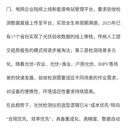
门、电网企业陆续上线新能源电站管理平台，要求验收检
测数据直接上传至平台，实现全生命周期溯源，2025年已
有17个省份实现了光伏验收数据的线上审核，传统人工提
交纸质报告的模式将逐步被淘汰；第三是检测场景多元
化，随着光伏+农业、光伏+渔业、户用光伏、BIPV等场
景的快速发展，验收检测需要适应不同场景的作业需求，
对设备的便携性、环境适应性要求持续提高。
在此趋势下，光伏检测仪的选型逻辑已从“成本优先”转向
“合规优先、效率优先”，具备集成化、高精度、数据自动