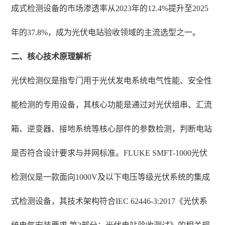
成式检测设备的市场渗透率从2023年的12.4%提升至2025
年的37.8%，成为光伏电站验收领域的主流选型之一。
二、核心技术原理解析
光伏检测仪是指专门用于光伏发电系统电气性能、安全性
能检测的专用设备，其核心功能是通过对光伏组串、汇流
箱、逆变器、接地系统等核心部件的参数检测，判断电站
是否符合设计要求与并网标准。FLUKE SMFT-1000光伏
检测仪是一款面向1000V及以下电压等级光伏系统的集成
式检测设备，其技术架构符合IEC 62446-3:2017《光伏系