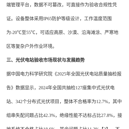
端管理平台，数据不可篡改，可直接作为验收合规性凭
证。设备整体采用IP65防护等级设计，工作温度范围
为-20℃至55℃，可适应高原、沙漠、沿海滩涂、严寒地
区等复杂户外作业环境。
三、光伏电站验收市场现状与发展趋势
据中国电力科学研究院《2025年全国光伏电站质量抽检报
告》数据显示，2024年全国共抽检127座集中式光伏电
站、342个分布式光伏项目，整体不合格率为12.7%，其中
组串失配问题占比42.3%，绝缘性能不达标占比27.8%，接