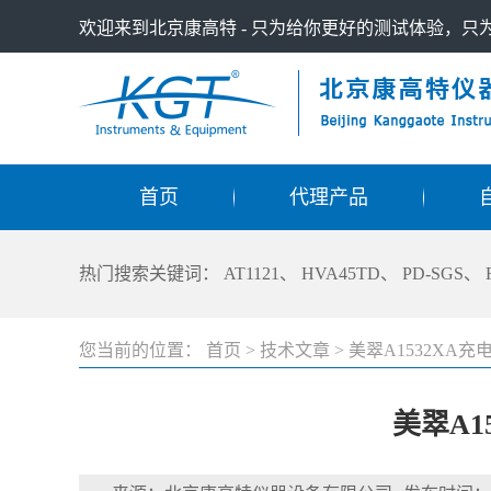
欢迎来到北京康高特 - 只为给你更好的测试体验，
首页
代理产品
热门搜索关键词：
AT1121
、
HVA45TD
、
PD-SGS
、
您当前的位置：
首页
>
技术文章
>
美翠A1532XA
美翠A