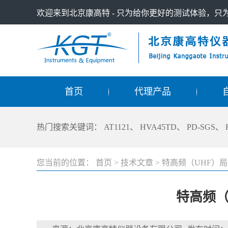
欢迎来到北京康高特 - 只为给你更好的测试体验，
首页
代理产品
热门搜索关键词：
AT1121
、
HVA45TD
、
PD-SGS
、
您当前的位置：
首页
>
技术文章
>
特高频（UHF）
特高频（