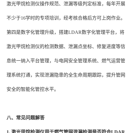
激光甲烷检测仪操作规范、泄漏等级判定标准，每年开展
不少于16学时的专项培训，经考核合格后方可上岗作业。
第四是数字化管理升级，搭建LDAR数字化管理平台，将
激光甲烷检测仪的检测数据、泄漏点坐标、修复进度等信
息统一纳入平台管理，与电网安全管理系统、燃气运营管
理系统打通，实现泄漏隐患的全生命周期跟踪，提升管网
安全的智能化管控水平。
八、常见问题解答
1. 激光甲烷检测仪用于燃气管网泄漏检测是否符合LDAR