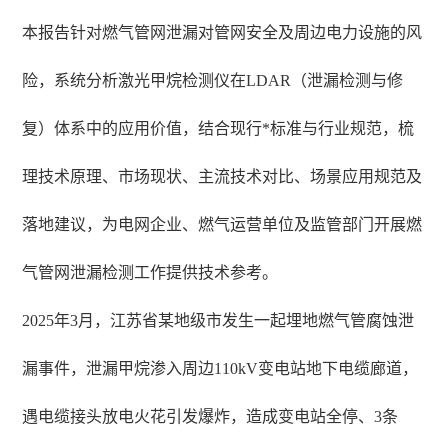
本报告针对燃气管网泄漏对管网安全及周边电力设施的风
险，系统分析激光甲烷检测仪在LDAR（泄漏检测与修
复）体系中的应用价值，结合现行*标准与行业规范，梳
理技术原理、市场现状、主流技术对比、场景应用规范及
落地建议，为电网企业、燃气运营单位及监管部门开展燃
气管网泄漏检测工作提供技术参考。
2025年3月，江苏省某地级市发生一起埋地燃气管腐蚀泄
漏事件，泄漏甲烷渗入周边110kV变电站地下电缆廊道，
遇电缆接头放电火花引发爆炸，造成变电站全停、3条