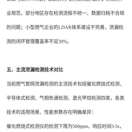
业规范，部分地区存在检测流程不统一、数据归档不合规
的问题；小型燃气企业的LDAR体系建设不完善，泄漏检
测的闭环管理覆盖率不足30%。
五、主流泄漏检测技术对比
当前燃气管网泄漏检测的主流技术包括催化燃烧式检测、
半导体式检测、气相色谱检测、激光甲烷检测四类，各类
技术的适用场景、性能参数存在明确差异：
催化燃烧式检测仪的检测下限为500ppm，响应时间3-5s，