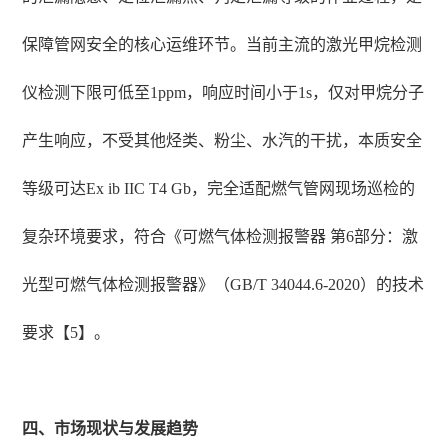
保障管网安全的核心运维环节。当前主流的激光甲烷检测
仪检测下限可低至1ppm，响应时间小于1s，仅对甲烷分子
产生响应，不受其他烃类、粉尘、水汽的干扰，本质安全
等级可达Ex ib IIC T4 Gb，完全适配燃气管网现场巡检的
复杂环境要求，符合《可燃气体检测报警器 第6部分：激
光型可燃气体检测报警器》（GB/T 34044.6-2020）的技术
要求【5】。
四、市场现状与发展趋势