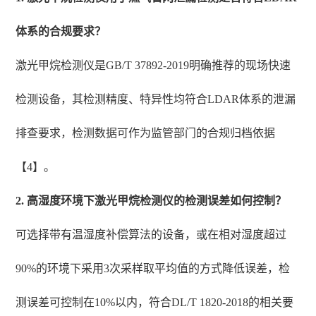
体系的合规要求？
激光甲烷检测仪是GB/T 37892-2019明确推荐的现场快速
检测设备，其检测精度、特异性均符合LDAR体系的泄漏
排查要求，检测数据可作为监管部门的合规归档依据
【4】。
2. 高湿度环境下激光甲烷检测仪的检测误差如何控制？
可选择带有温湿度补偿算法的设备，或在相对湿度超过
90%的环境下采用3次采样取平均值的方式降低误差，检
测误差可控制在10%以内，符合DL/T 1820-2018的相关要