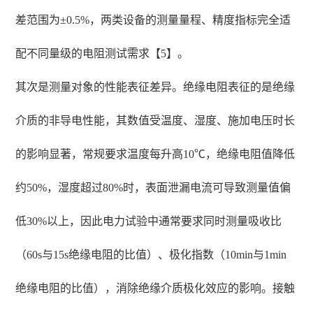
差范围为±0.5%，两类设备的测量量程、精度指标完全适
配不同量级的电阻测试需求【5】。
其次是测量对象的性能表征差异。绝缘电阻表征的是绝缘
介质的非导电性能，其数值受温度、湿度、施加电压时长
的影响显著，常规要求温度每升高10℃，绝缘电阻值降低
约50%，湿度超过80%时，表面泄漏电流可导致测量值偏
低30%以上，因此电力试验中通常要求同时测量吸收比
（60s与15s绝缘电阻的比值）、极化指数（10min与1min
绝缘电阻的比值），消除绝缘介质极化效应的影响。接触