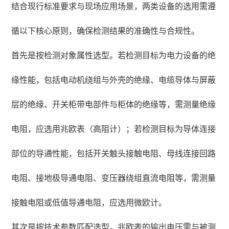
结合现行标准要求与现场应用场景，两类设备的选用需遵
循以下核心原则，确保检测结果的准确性与合规性。
首先是按检测对象属性选型。若检测目标为电力设备的绝
缘性能，包括电动机绕组与外壳的绝缘、电缆导体与屏蔽
层的绝缘、开关柜带电部件与柜体的绝缘等，需测量绝缘
电阻，应选用兆欧表（高阻计）；若检测目标为导体连接
部位的导通性能，包括开关触头接触电阻、母线连接回路
电阻、接地极导通电阻、变压器绕组直流电阻等，需测量
接触电阻或低值导通电阻，应选用微欧计。
其次是按技术参数匹配选型。兆欧表的输出电压需与被测