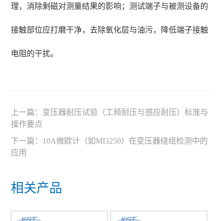
理，消除剩磁对测量结果的影响；测试端子与被测设备的
接触部位应打磨干净，去除氧化层与油污，降低端子接触
电阻的干扰。
上一篇：
变压器耐压试验（工频耐压与感应耐压）标准与
操作要点
下一篇：
10A微欧计（如MI3250）在变压器绕组检测中的
应用
相关产品