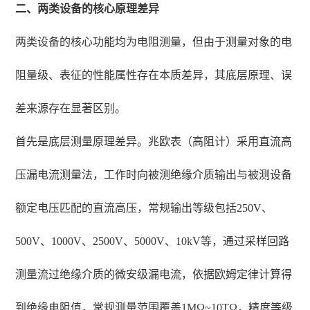
二、两类设备的核心原理差异
两类设备的核心功能均为电阻测量，但由于测量对象的电
阻量级、表征的性能属性存在本质差异，其底层原理、误
差来源存在显著区别。
首先是底层测量原理差异。兆欧表（高阻计）采用直流高
压漏电流测量法，工作时向被测绝缘介质输出与被测设备
额定电压匹配的直流高压，常规输出等级包括250V、
500V、1000V、2500V、5000V、10kV等，通过采样回路
测量流过绝缘介质的微安级漏电流，依据欧姆定律计算得
到绝缘电阻值，常规测量范围覆盖1MΩ~10TΩ，精度等级