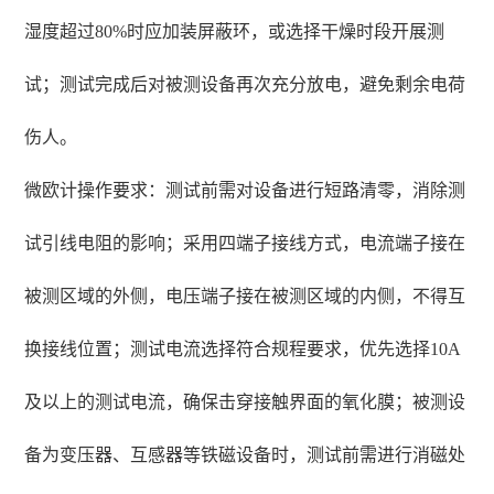
湿度超过80%时应加装屏蔽环，或选择干燥时段开展测
试；测试完成后对被测设备再次充分放电，避免剩余电荷
伤人。
微欧计操作要求：测试前需对设备进行短路清零，消除测
试引线电阻的影响；采用四端子接线方式，电流端子接在
被测区域的外侧，电压端子接在被测区域的内侧，不得互
换接线位置；测试电流选择符合规程要求，优先选择10A
及以上的测试电流，确保击穿接触界面的氧化膜；被测设
备为变压器、互感器等铁磁设备时，测试前需进行消磁处