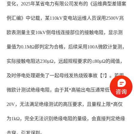
变化，2025年某省电力有限公司发布的《运维典型差错案
例汇编》中记载，某110kV变电站运维人员误用2500V兆
欧表测量主变10kV侧母线连接部位的接触电阻，显示测
量值为0.1MΩ即判定为合格，后续采用100A微欧计复测，
实际接触电阻达230μΩ，远超规程要求的≤80μΩ的阈值，
及时停电处理避免了一起母线发热烧毁事故【7】。若用
微欧计测试绝缘电阻，由于其*高输出电压通常低于
20V，无法满足绝缘测试的高压要求，且量程上限*高仅
为1kΩ，完全无法识别绝缘电阻的量级，会直接判定绝缘
击穿，引发误判。