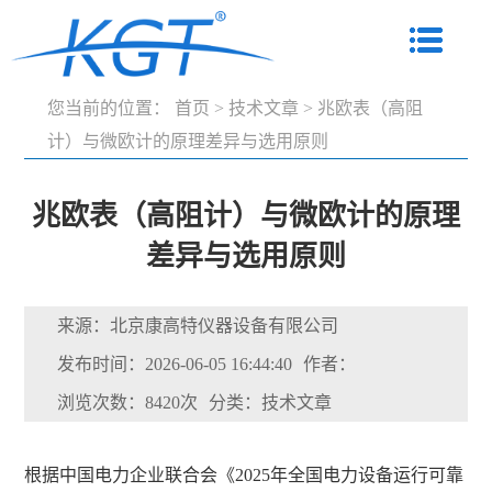
您当前的位置：
首页
>
技术文章
>
兆欧表（高阻
计）与微欧计的原理差异与选用原则
兆欧表（高阻计）与微欧计的原理
差异与选用原则
来源：北京康高特仪器设备有限公司
发布时间：2026-06-05 16:44:40
作者：
浏览次数：8420次
分类：技术文章
根据中国电力企业联合会《2025年全国电力设备运行可靠