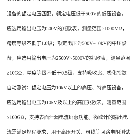
设备的额定电压匹配，额定电压低于500V的低压设备，
应选用输出电压为500V的兆欧表，测量范围≥1000MΩ，
精度等级不低于1.0级；额定电压为500V~10kV的中压设
备，应选用输出电压为2500V~5000V的兆欧表，测量范围
≥10GΩ，精度等级不低于0.5级，支持吸收比、极化指数
自动测试；额定电压为10kV以上的高压、特高压设备，
应选用输出电压为10kV及以上的高压兆欧表，测量范围
≥100GΩ，支持表面泄漏电流屏蔽功能。微欧计的输出电
流需满足规程要求，用于高压开关、母线等回路电阻测试