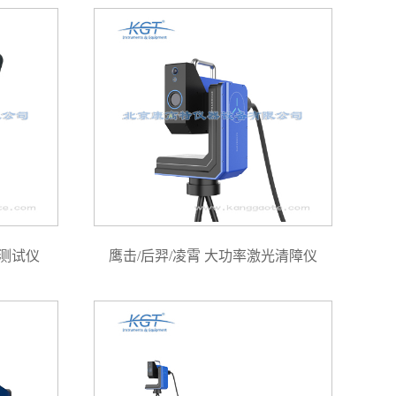
合测试仪
鹰击/后羿/凌霄 大功率激光清障仪