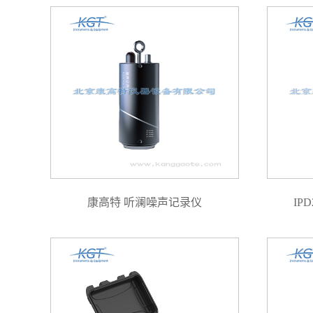
康高特 听澜噪声记录仪
IP