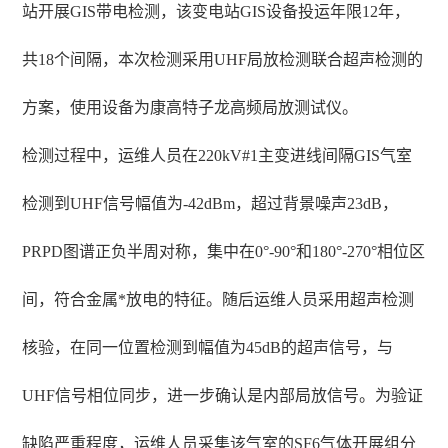
站开展GIS带电检测，该变电站GIS设备投运年限12年，
共18个间隔，本次检测采用UHF局放检测联合超声检测的
方案，使用设备为康高特子龙高频局放测试仪。
检测过程中，运维人员在220kV#1主变进线间隔GIS气室
检测到UHF信号幅值为-42dBm，超过背景噪声23dB，
PRPD图谱正负半周对称，集中在0°-90°和180°-270°相位区
间，符合金属*放电的特征。随后运维人员采用超声检测
核验，在同一位置检测到幅值为45dB的超声信号，与
UHF信号相位同步，进一步确认是内部局放信号。为验证
缺陷严重程度，运维人员采集该气室的SF6气体开展组分