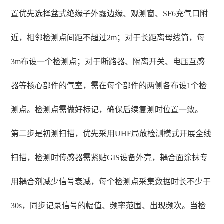
置优先选择盆式绝缘子外露边缘、观测窗、SF6充气口附
近，相邻检测点间距不超过2m；对于长距离母线筒，每
3m布设一个检测点；对于断路器、隔离开关、电压互感
器等核心部件的气室，需在每个部件的两侧各布设1个检
测点。检测点需做好标记，确保后续复测时位置一致。
第二步是初测扫描，优先采用UHF局放检测模式开展全线
扫描，检测时传感器需紧贴GIS设备外壳，耦合面涂抹专
用耦合剂减少信号衰减，每个检测点采集数据时长不少于
30s，同步记录信号的幅值、频率范围、出现频次。当检