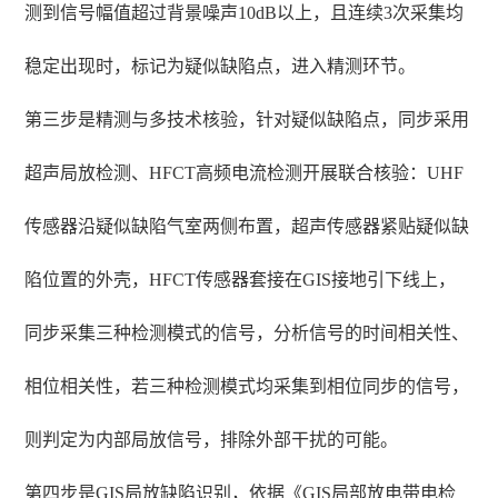
测到信号幅值超过背景噪声10dB以上，且连续3次采集均
稳定出现时，标记为疑似缺陷点，进入精测环节。
第三步是精测与多技术核验，针对疑似缺陷点，同步采用
超声局放检测、HFCT高频电流检测开展联合核验：UHF
传感器沿疑似缺陷气室两侧布置，超声传感器紧贴疑似缺
陷位置的外壳，HFCT传感器套接在GIS接地引下线上，
同步采集三种检测模式的信号，分析信号的时间相关性、
相位相关性，若三种检测模式均采集到相位同步的信号，
则判定为内部局放信号，排除外部干扰的可能。
第四步是GIS局放缺陷识别，依据《GIS局部放电带电检