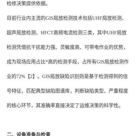
检修决策提供依据。
目前行业内主流的GIS局放检测技术包括UHF局放检测、
超声局放检测、HFCT高频电流检测三类，其中UHF局放
检测凭借抗干扰能力强、灵敏度高、可带电作业的优势，
成为现场应用占比*高的检测手段，占所有GIS局放检测作
业的72%【2】。GIS局放缺陷识别则是基于检测得到的信
号特征，匹配典型缺陷图谱库，判断缺陷类型、严重程度
的核心环节，其准确率直接决定了运维决策的科学性。
二、设备准备与检查