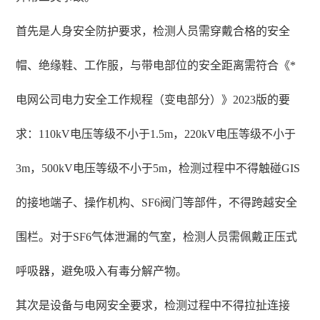
首先是人身安全防护要求，检测人员需穿戴合格的安全
帽、绝缘鞋、工作服，与带电部位的安全距离需符合《*
电网公司电力安全工作规程（变电部分）》2023版的要
求：110kV电压等级不小于1.5m，220kV电压等级不小于
3m，500kV电压等级不小于5m，检测过程中不得触碰GIS
的接地端子、操作机构、SF6阀门等部件，不得跨越安全
围栏。对于SF6气体泄漏的气室，检测人员需佩戴正压式
呼吸器，避免吸入有毒分解产物。
其次是设备与电网安全要求，检测过程中不得拉扯连接