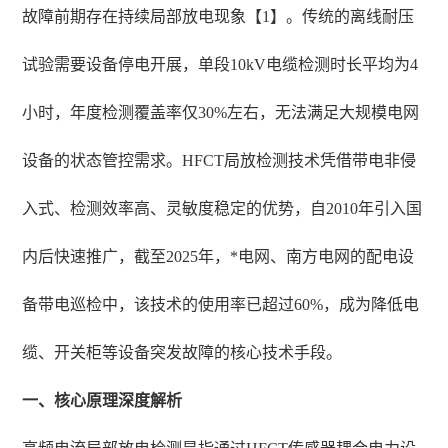
故障前期存在持续局部放电现象【1】。传统的离线耐压
试验需要设备停电开展，单段10kV电缆检测时长平均为4
小时，年度检测覆盖率仅30%左右，无法满足大规模电网
设备的状态管控需求。HFCT局放检测技术凭借带电非侵
入式、检测效率高、灵敏度稳定的优势，自2010年引入国
内后快速推广，截至2025年，*电网、南方电网的配电设
备带电巡检中，该技术的使用率已超过60%，成为降低电
缆、开关柜等设备突发故障的核心技术手段。
一、核心原理深度解析