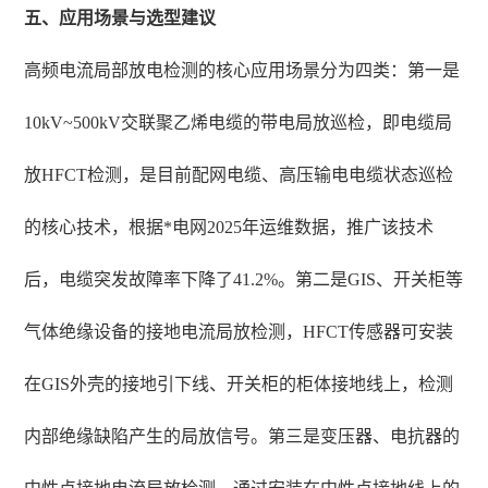
五、应用场景与选型建议
高频电流局部放电检测的核心应用场景分为四类：第一是
10kV~500kV交联聚乙烯电缆的带电局放巡检，即电缆局
放HFCT检测，是目前配网电缆、高压输电电缆状态巡检
的核心技术，根据*电网2025年运维数据，推广该技术
后，电缆突发故障率下降了41.2%。第二是GIS、开关柜等
气体绝缘设备的接地电流局放检测，HFCT传感器可安装
在GIS外壳的接地引下线、开关柜的柜体接地线上，检测
内部绝缘缺陷产生的局放信号。第三是变压器、电抗器的