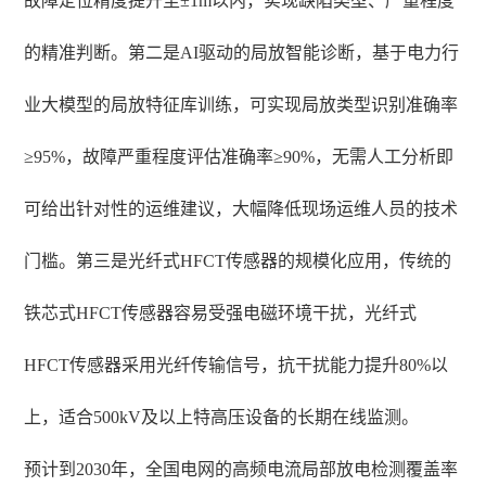
故障定位精度提升至±1m以内，实现缺陷类型、严重程度
的精准判断。第二是AI驱动的局放智能诊断，基于电力行
业大模型的局放特征库训练，可实现局放类型识别准确率
≥95%，故障严重程度评估准确率≥90%，无需人工分析即
可给出针对性的运维建议，大幅降低现场运维人员的技术
门槛。第三是光纤式HFCT传感器的规模化应用，传统的
铁芯式HFCT传感器容易受强电磁环境干扰，光纤式
HFCT传感器采用光纤传输信号，抗干扰能力提升80%以
上，适合500kV及以上特高压设备的长期在线监测。
预计到2030年，全国电网的高频电流局部放电检测覆盖率