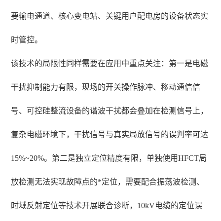
要输电通道、核心变电站、关键用户配电房的设备状态实
时管控。
该技术的局限性同样需要在应用中重点关注：第一是电磁
干扰抑制能力有限，现场的开关操作脉冲、移动通信信
号、可控硅整流设备的谐波干扰都会叠加在检测信号上，
复杂电磁环境下，干扰信号与真实局放信号的误判率可达
15%~20%。第二是独立定位精度有限，单独使用HFCT局
放检测无法实现故障点的*定位，需要配合振荡波检测、
时域反射定位等技术开展联合诊断，10kV电缆的定位误