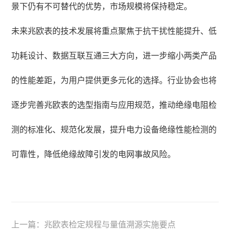
景下仍有不可替代的优势，市场规模将保持稳定。
未来兆欧表的技术发展将重点聚焦于抗干扰性能提升、低
功耗设计、数据互联互通三大方向，进一步缩小两类产品
的性能差距，为用户提供更多元化的选择。行业协会也将
逐步完善兆欧表的选型指南与应用规范，推动绝缘电阻检
测的标准化、规范化发展，提升电力设备绝缘性能检测的
可靠性，降低绝缘故障引发的电网事故风险。
上一篇：
兆欧表检定规程与量值溯源实施要点