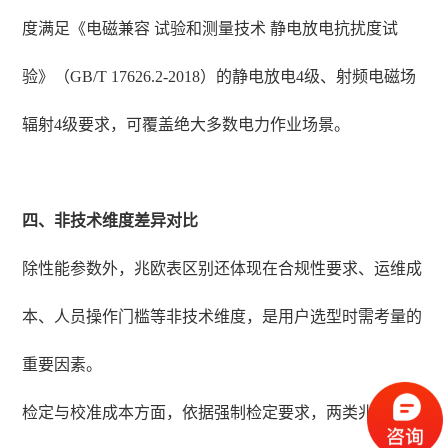
度满足《电磁兼容 试验和测量技术 静电放电抗扰度试
验》（GB/T 17626.2-2018）的静电放电4级、射频电磁场
辐射4级要求，可覆盖绝大多数电力作业场景。
四、非技术维度差异对比
除性能参数外，兆欧表区别还体现在合规性要求、运维成
本、人员操作门槛等非技术维度，是用户选型时需考量的
重要因素。
检定与校准成本方面，依据强制检定要求，两类兆欧表的