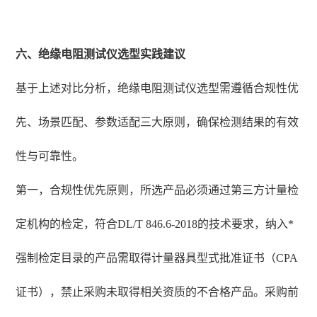
六、绝缘电阻测试仪选型实践建议
基于上述对比分析，绝缘电阻测试仪选型需遵循合规性优
先、场景匹配、参数适配三大原则，确保检测结果的有效
性与可靠性。
第一，合规性优先原则，所选产品必须通过第三方计量检
定机构的检定，符合DL/T 846.6-2018的技术要求，纳入*
强制检定目录的产品需取得计量器具型式批准证书（CPA
证书），禁止采购未取得相关资质的不合格产品。采购前