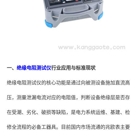
一、
绝缘电阻测试仪
行业应用与标准现状
绝缘电阻测试仪的核心功能是通过向被测设备施加直流高
压，测量泄漏电流对应的电阻值，判断设备绝缘层是否存
在受潮、劣化、破损等缺陷，是电力系统运维、基建、检
修全流程的必备工器具。目前国内市场流通的兆欧表主要