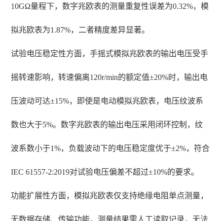
10GΩ量程下，数字兆欧表的测量重复性误差为0.32%，模
拟兆欧表为1.87%，二者精度差异显著。
试验电压稳定性方面，手摇式模拟兆欧表的输出电压受手
摇转速影响，转速偏离120r/min的额定值±20%时，输出电
压波动可达±15%，即使是电动模拟兆欧表，电压纹波系
数也大于5%。数字兆欧表的输出电压采用闭环控制，纹
波系数小于1%，负载波动下的电压稳定度优于±2%，符合
IEC 61557-2:2019对试验电压偏差不超过±10%的要求。
功能扩展性方面，模拟兆欧表仅支持绝缘电阻单点测量，
无数据存储、传输功能，测量结果需人工读取记录，无法