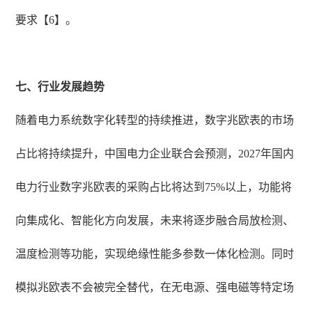
要求【6】。
七、行业发展趋势
随着电力系统数字化转型的持续推进，数字兆欧表的市场
占比将持续提升，中国电力企业联合会预测，2027年国内
电力行业数字兆欧表的采购占比将达到75%以上，功能将
向集成化、智能化方向发展，未来将逐步融合局放检测、
温度检测等功能，实现绝缘性能多参数一体化检测。同时
模拟兆欧表不会被完全替代，在无电源、强电磁等特定场