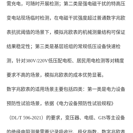
需充电，可随时开展检测；第二类是强电磁干扰的特高压
变电站现场临时检测，在电磁干扰强度超过普通数字兆欧
表抗扰阈值的场景下，模拟兆欧表的机械测量结构可保证
结果稳定性；第三类是基层班组的常规低压设备快速检
测，针对380V/220V低压配电柜、居民用电检测等对精度
要求不高的场景，模拟兆欧表的成本优势显著。
数字兆欧表的适用场景主要包括四类：第一类是电力设备
预防性试验场景，依据《电力设备预防性试验规程》
（DL/T 596-2021）的要求，变压器、电缆、GIS等主设备
的绝缘电阻测量需要记录吸收比、极化指数，数字兆欧表