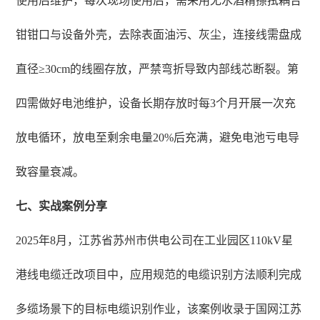
使用后维护，每次现场使用后，需采用无水酒精擦拭耦合
钳钳口与设备外壳，去除表面油污、灰尘，连接线需盘成
直径≥30cm的线圈存放，严禁弯折导致内部线芯断裂。第
四需做好电池维护，设备长期存放时每3个月开展一次充
放电循环，放电至剩余电量20%后充满，避免电池亏电导
致容量衰减。
七、实战案例分享
2025年8月，江苏省苏州市供电公司在工业园区110kV星
港线电缆迁改项目中，应用规范的电缆识别方法顺利完成
多缆场景下的目标电缆识别作业，该案例收录于国网江苏