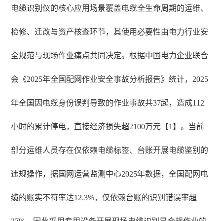
电缆识别仪的核心应用场景覆盖电缆全生命周期的运维、
检修、迁改与资产核查环节，其使用必要性由电力行业安
全规范与现场作业痛点共同决定。根据中国电力企业联合
会《2025年全国配网作业安全事故分析报告》统计，2025
年全国因电缆身份误判导致的作业事故共37起，造成112
小时的累计停电，直接经济损失超2100万元【1】。当前
部分运维人员存在仅依赖电缆标签、台账开展电缆鉴别的
违规操作，据国网运营监测中心2025年数据，全国配网电
缆的账实不符率达12.3%，仅依赖台账的识别错误率超