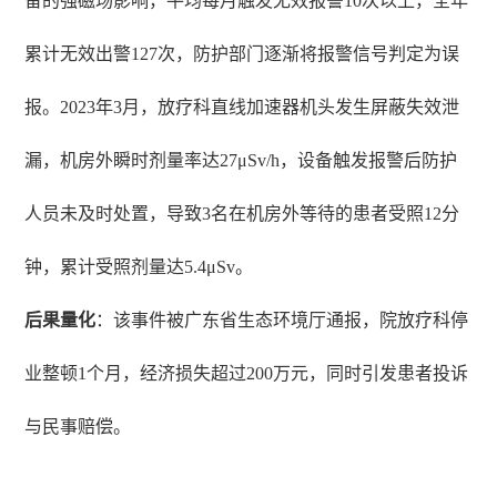
备的强磁场影响，平均每月触发无效报警10次以上，全年
累计无效出警127次，防护部门逐渐将报警信号判定为误
报。2023年3月，放疗科直线加速器机头发生屏蔽失效泄
漏，机房外瞬时剂量率达27μSv/h，设备触发报警后防护
人员未及时处置，导致3名在机房外等待的患者受照12分
钟，累计受照剂量达5.4μSv。
后果量化
：该事件被广东省生态环境厅通报，院放疗科停
业整顿1个月，经济损失超过200万元，同时引发患者投诉
与民事赔偿。