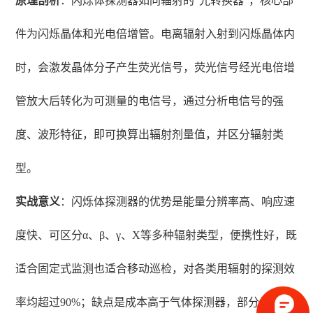
原理剖析
：闪烁体探测器如同辐射的“光转换器”，核心部
件为闪烁晶体和光电倍增管。电离辐射入射到闪烁晶体内
时，会激发晶体分子产生荧光信号，荧光信号经光电倍增
管放大后转化为可测量的电信号，通过分析电信号的强
度、波形特征，即可换算出辐射剂量值，并区分辐射类
型。
实战意义
：闪烁体探测器的优势是能量分辨率高、响应速
度快、可区分α、β、γ、X等多种辐射类型，便携性好，既
适合固定式监测也适合移动巡检，对各类用辐射的探测效
率均超过90%；缺点是成本高于气体探测器，部分晶体易