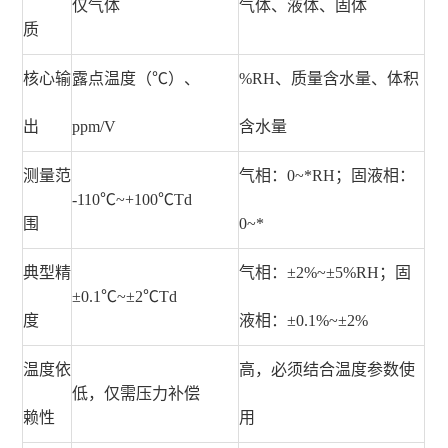
仅气体
气体、液体、固体
质
核心输
露点温度（℃）、
%RH、质量含水量、体积
出
ppm/V
含水量
测量范
气相：0~*RH；固液相：
-110℃~+100℃Td
围
0~*
典型精
气相：±2%~±5%RH；固
±0.1℃~±2℃Td
度
液相：±0.1%~±2%
温度依
高，必须结合温度参数使
低，仅需压力补偿
赖性
用