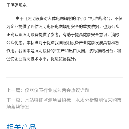
了明确规定。
由于《照明设备对人体电磁辐射的评价》*标准的出台，不仅
为企业提供了评估照明电器电磁辐射安全的重要依据，也为公众
正确认识照明设备提供了参考，有助于提高健康安全意识，消除
公众忧虑。本标准对于促进我国照明设备产业健康发展具有积极
作用。我国本是照明设备的*生产和出口大国，该标准的出台，将
促使企业提高技术水平，促进贸易提升。
上一篇：
仪器仪表行业成为两会热议话题
下一篇：
水站特征监测项目招标：水质分析监测仪采购市
场蓄势待发
相关产品