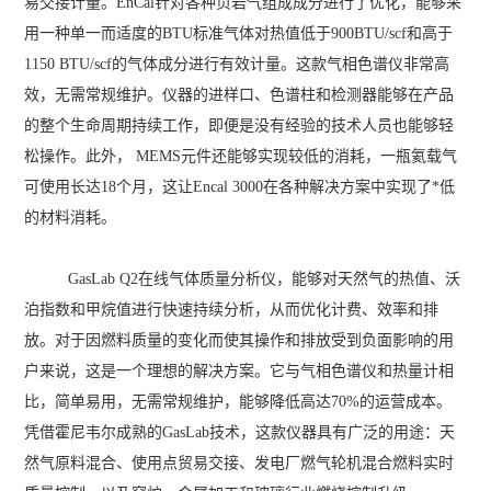
易交接计量。EnCal针对各种页岩气组成成分进行了优化，能够采
用一种单一而适度的BTU标准气体对热值低于900BTU/scf和高于
1150 BTU/scf的气体成分进行有效计量。这款气相色谱仪非常高
效，无需常规维护。仪器的进样口、色谱柱和检测器能够在产品
的整个生命周期持续工作，即便是没有经验的技术人员也能够轻
松操作。此外， MEMS元件还能够实现较低的消耗，一瓶氦载气
可使用长达18个月，这让Encal 3000在各种解决方案中实现了*低
的材料消耗。
GasLab Q2在线气体质量分析仪，能够对天然气的热值、沃
泊指数和甲烷值进行快速持续分析，从而优化计费、效率和排
放。对于因燃料质量的变化而使其操作和排放受到负面影响的用
户来说，这是一个理想的解决方案。它与气相色谱仪和热量计相
比，简单易用，无需常规维护，能够降低高达70%的运营成本。
凭借霍尼韦尔成熟的GasLab技术，这款仪器具有广泛的用途：天
然气原料混合、使用点贸易交接、发电厂燃气轮机混合燃料实时