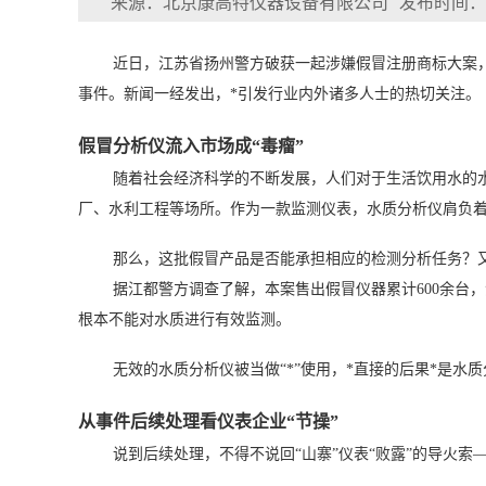
来源：北京康高特仪器设备有限公司
发布时间：201
近日，江苏省扬州警方破获一起涉嫌假冒注册商标大案，成
事件。新闻一经发出，*引发行业内外诸多人士的热切关注。
假冒分析仪流入市场成“毒瘤”
随着社会经济科学的不断发展，人们对于生活饮用水的
厂、水利工程等场所。作为一款监测仪表，水质分析仪肩负
那么，这批假冒产品是否能承担相应的检测分析任务？
据江都警方调查了解，本案售出假冒仪器累计600余台
根本不能对水质进行有效监测。
无效的水质分析仪被当做“*”使用，*直接的后果*是水
从事件后续处理看仪表企业“节操”
说到后续处理，不得不说回“山寨”仪表“败露”的导火