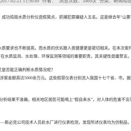
7-02-21 11:56:49
作者：
浏览次数：3469次
分类：新闻动
功捣毁水质分析仪造假窝点，抓捕犯罪嫌疑人五名。这是继去年“山寨”
水质要求也不断提高，而水质的优劣跟人类健康更是密切相关。在本次案
着在水质监测、水处理、环保监测等领域的重要职责，其关键性毋庸赘言
又是否能正确判断水质情况呢？
，涉案金额高达5000余万元。这些假冒仪表分别流入我国十七个省、市
质分析结果不准确，相关地区居民可能喝上“假自来水”，对人体的危害不言
索——斯必克公司技术人员赴水厂进行仪表检测，发现所述仪表均为仿制品