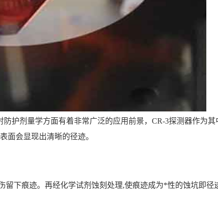
射防护剂量学方面有着非常广泛的应用前景，CR-3探测器作为其
其表面会显现出清晰的径迹。
伤留下痕迹。再经化学试剂蚀刻处理,使痕迹成为*性的蚀坑即