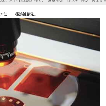
2-03-16 15:33:40
作者：
浏览次数：4198次
分类：技术文
的方法——
径迹蚀刻法
。