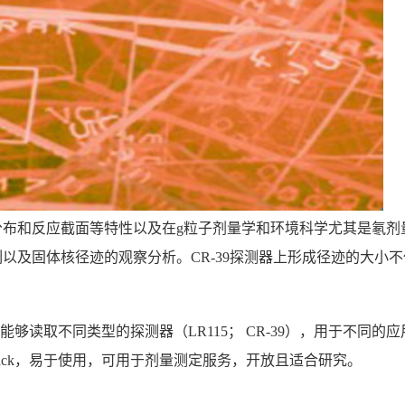
分布和反应截面等特性以及在g粒子剂量学和环境科学尤其是氡剂量
蚀刻以及固体核径迹的观察分析。CR-39探测器上形成径迹的大
该系统能够读取不同类型的探测器（LR115； CR-39），用于不
rack，易于使用，可用于剂量测定服务，开放且适合研究。