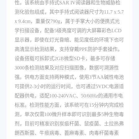
性。该系统由手持式SAR IV阅读器和生物威胁检
测化验包组成，其中手持式阅读器尺寸为11.7 x 5.7
x 9.4cm，重量仅790g，属于手掌大小的便携式光
学扫描设备，配备5级亮度可调的大屏幕彩色LCD
显示器，即使在灯光昏暗、能见度低的环境下也可
高清显示检测结果，支持穿戴PPE防护手套操作。
设备搭载可拆卸式2GB微型SD卡，最多可存储
3000条检测结果及对应扫描图像，数据可溯源性
强。供电方面支持两种模式，使用3节AA碱性电池
可提供2-3小时的运行时间，也可通过5VDC电源适
配器供电，适配100-240VAC、50/60Hz的通用市电
标准。检测性能方面，该系统可在15分钟内完成检
测，单次仅需100微升样本即可识别最多5种生物毒
剂，目前可精准识别炭疽杆菌、鼠疫菌、土拉热弗
朗西斯菌、牛痘病毒、蓖麻毒素、肉毒杆菌毒素