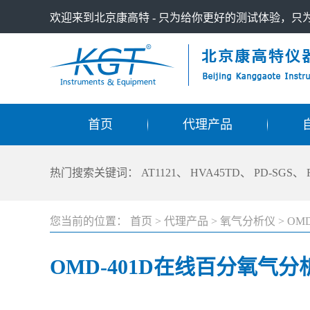
欢迎来到北京康高特 - 只为给你更好的测试体验，
首页
代理产品
热门搜索关键词：
AT1121
、
HVA45TD
、
PD-SGS
、
您当前的位置：
首页
>
代理产品
>
氧气分析仪
>
OM
OMD-401D在线百分氧气分