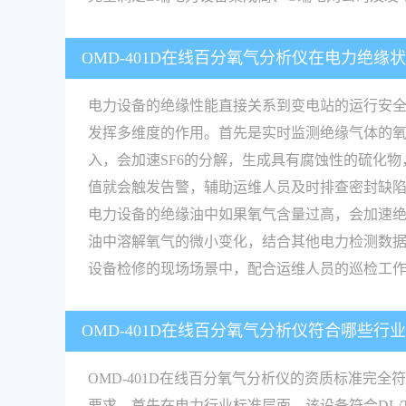
OMD-401D在线百分氧气分析仪在电力绝
电力设备的绝缘性能直接关系到变电站的运行安全
发挥多维度的作用。首先是实时监测绝缘气体的氧
入，会加速SF6的分解，生成具有腐蚀性的硫化物
值就会触发告警，辅助运维人员及时排查密封缺
电力设备的绝缘油中如果氧气含量过高，会加速绝
油中溶解氧气的微小变化，结合其他电力检测数
设备检修的现场场景中，配合运维人员的巡检工
OMD-401D在线百分氧气分析仪符合哪些
OMD-401D在线百分氧气分析仪的资质标准完
要求。首先在电力行业标准层面，该设备符合DL/T