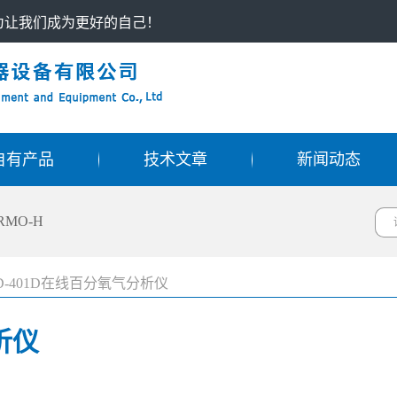
只为让我们成为更好的自己！
自有产品
技术文章
新闻动态
RMO-H
D-401D在线百分氧气分析仪
析仪