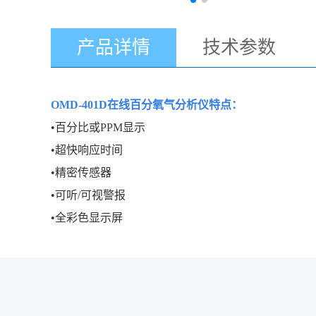
产品详情
技术参数
OMD-401D在线百分氧气分析仪
特点：
•百分比或PPM显示
•超快响应时间
•精密传感器
•可听/可视警报
•全彩色显示屏