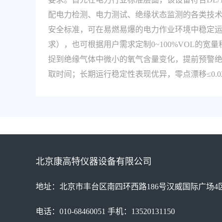
配电力检测、电力测试、绝缘状态监测的各类技术规范；在
安全标准，可在易燃易爆的电力作业环境中稳定运
求），也可根据用户需求定制0~100%VOL的宽量
捉到绝缘气体中微小的氧气含量变化，提前预警绝
取时间；长期运行稳定性表现优异，零点漂移≤0.0
北京康高特仪器设备有限公司
地址：北京市丰台区南四环西路186号汉威国际广场4区
电话：010-68460051 手机：13520131150