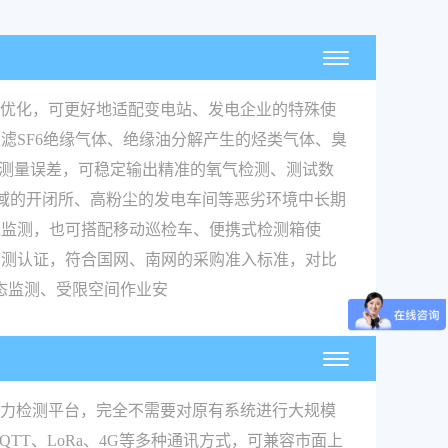
度优化，可更好地适配变电站、发电企业的特殊使
滤SF6绝缘气体、绝缘油分解产生的烃类气体、臭
的测量误差，可稳定输出精准的氧气检测、测试数
湿区域的开闭所、高粉尘的发电车间等恶劣环境中长期
线监测，也可搭配移动巡检车、便携式检测箱使
检测认证，符合国网、南网的采购准入标准，对比
态监测、受限空间作业安
电力检测平台，完全不需要对原有系统进行大规模
MQTT、LoRa、4G等多种通讯方式，可兼容市面上