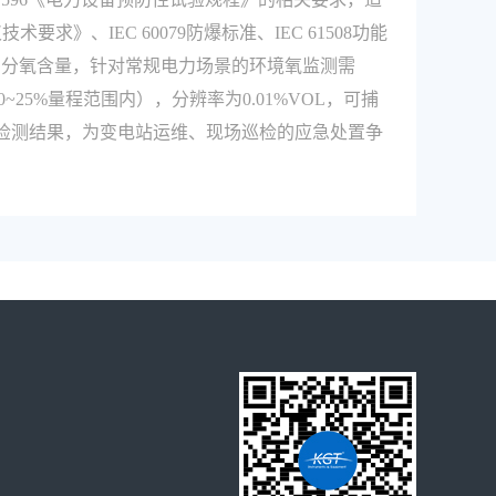
》、IEC 60079防爆标准、IEC 61508功能
百分氧含量，针对常规电力场景的环境氧监测需
~25%量程范围内），分辨率为0.01%VOL，可捕
出检测结果，为变电站运维、现场巡检的应急处置争