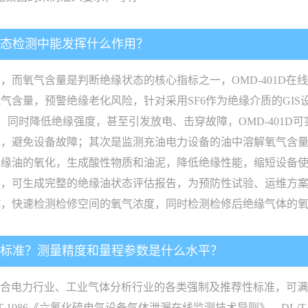
缘状态检测中能发挥什么作用？
，而氧气含量是判断绝缘状态的核心指标之一，OMD-401D在
气含量，预警绝缘老化风险，针对采用SF6作为绝缘介质的GI
，同时降低绝缘强度，甚至引发放电、击穿故障，OMD-401D可
陷，避免设备故障；其次是监测充油电力设备的油中溶解氧气含
缘油的氧化，生成酸性物质和油泥，降低绝缘性能，缩短设备使用寿
据，可生成完整的绝缘油状态评估报告，为预防性试验、运维方
作，快速检测检修空间的氧气浓度，同时检测检修后绝缘气体的
行业标准？测量精度和量程参数是什么水平？
全符合电力行业、工业气体分析行业的各类强制及推荐性标准，可
 1986《六氟化硫电气设备气体泄漏在线监测技术导则》、DL/