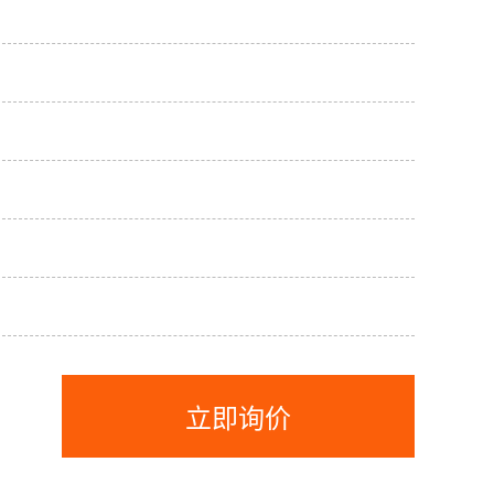
，
立即询价