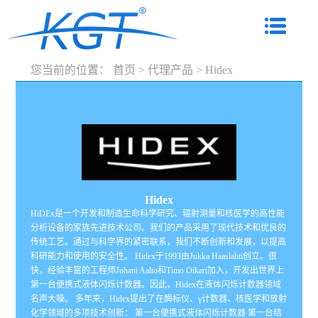
您当前的位置：
首页
>
代理产品
>
Hidex
Hidex
HiDEx是一个开发和制造生命科学研究、辐射测量和核医学的高性能
分析设备的家族先进技术公司。我们的产品采用了现代技术和优良的
传统工艺。通过与科学界的紧密联系，我们不断创新和发展，以提高
科研能力和使用的安全性。 Hidex于1993由Jukka Haaslahti创立。很
快，经验丰富的工程师Juhani Aalto和Timo Oikari加入，开发出世界上
第一台便携式液体闪烁计数器。因此，Hidex在液体闪烁计数器领域
名声大噪。 多年来，Hidex提出了在酶标仪、γ计数器、核医学和放射
化学领域的多项技术创新： 第一台便携式液体闪烁计数器 第一台结