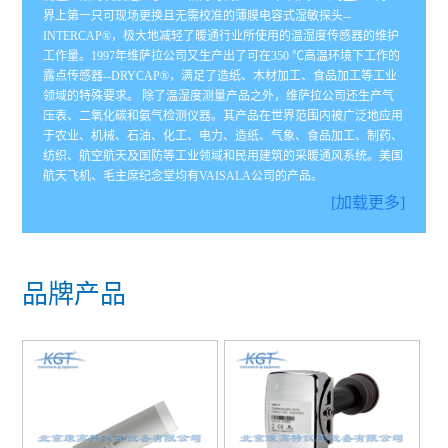
界上第一只可现场更换且无需校准的薄膜电容式湿敏探头--
INTERCAP®，极大地减轻了暖通行业所使用的温湿度传感器的维护
工作量。1997年维萨拉公司又生产出了可在350 ℃高温环境下工作的
露点传感器--DRYCAP®，满足了造纸、木材加工、食品加工等工业
领域的特殊要求。 除了温湿度测量产品之外，维萨拉公司还生产气
压表、二氧化碳和氨气检测仪器。其产品在世界范围内被广泛地应用
于农业、机械、石油、化工、电力、造纸、气象、食品加工、制药、
纺织、航空航天及国防等工业领域和民用建筑的采暖通风系统。美国
航天飞机、毛主席纪念堂均有VAISALA公司的产品。
[加载更多]
品牌产品