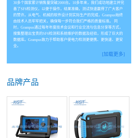
30多个国家累计销售量突破2000台。10多年来，我们成功地建立并完
善了SF6检测仪，以便于操作，结果准确，测试快速赢得了广大客户
的赞许。从电气、机械的软件设计到实际生产的完成，Grampus始终
由技术人员牢牢把关，确保每一步符合我们严格的质量标准。 同
时，Grampus通过每年年度技术会议和行业交流与信息分享等方式，
搜集整理出宝贵的SF6检测和系统维护的数据及经验，形成了巨大的
数据库。Grampus致力于帮助客户使电力检测更便携、更快速、更安
全。
[加载更多]
品牌产品