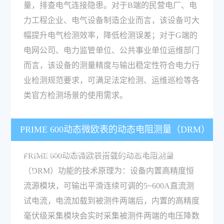
量，排查电气连接隐患。对于B端的民营电厂、电
力工程企业、电气设备制造企业而言，该设备可大
幅提升电气检测效率，降低检测误差；对于G端的
电网公司、电力监管单位、公共事业单位运维部门
而言，该设备的测量精度与输出稳定性符合电力行
业检测规范要求，可满足法定检测、运维巡检等各
类官方检测场景的使用需求。
PRIME 600动态微欧表的动态电阻测量（DRM）
功能的技术原理是什么，适合哪些高要求检测场
PRIME 600动态微欧表搭载的动态电阻测量
（DRM）功能的技术原理为：设备内置高精度恒
景？
流源模块，可输出平滑连续可调的5~600A直流测
试电流，电流加载到被测件两端后，内置的高精度
毫伏级采集模块会实时采集被测件两端的电压降数