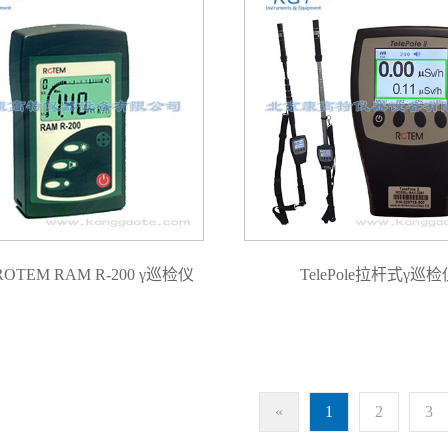
TEM RAM R-200 γ巡检仪
TelePole拉杆式γ巡检
«
1
2
3