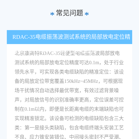
常见问题
*
*
RDAC-35电缆振荡波测试系统的局部放电定位精
度能达到多少？适用哪些缺陷检测？
北京康高特RDAC-35轻便型电缆振荡波局部放电
测试系统的局部放电定位精度可达0.1m，处于行业
领先水平，可实现各类电缆缺陷的精准定位：该设
备的局放定位带宽覆盖150kHz~45MHz，可根据现
场干扰情况自动选择最优带宽，有效过滤背景噪
声，对局放信号的识别准确率更高，定位误差可控
制在0.1m以内，即便是长距离电缆的末端缺陷也可
实现精准锁定。该设备可检测的电缆缺陷包含三大
类：第一是接头类缺陷，包含电缆终端头安装工艺
不良、应力锥安装错位、中间接头密封不严受潮、