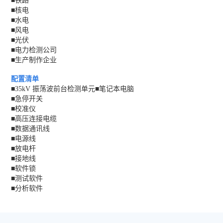
■铁路
■核电
■水电
■风电
■光伏
■电力检测公司
■生产制作企业
配置清单
■35kV 振荡波前台检测单元■笔记本电脑
■急停开关
■校准仪
■高压连接电缆
■数据通讯线
■电源线
■放电杆
■接地线
■软件锁
■测试软件
■分析软件