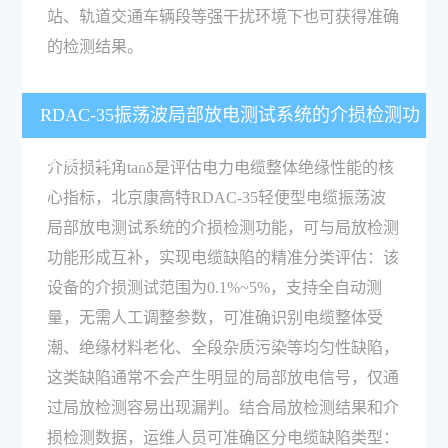
站、轨道交通车辆段等强干扰环境下也可获得准确
的检测结果。
RDAC-35振荡波局部放电测试系统的介损检测功
能有什么作用？
介质损耗角tanδ是评估电力电缆整体绝缘性能的核
心指标，北京康高特RDAC-35轻便型电缆振荡波
局部放电测试系统的介损检测功能，可与局放检测
功能形成互补，实现电缆缺陷的精准分类评估：该
设备的介损测试范围为0.1%~5%，支持全自动测
量，无需人工调整参数，可准确识别电缆整体受
潮、绝缘材料老化、全段杂质污染等均匀性缺陷，
这类缺陷通常不会产生明显的局部放电信号，仅通
过局放检测容易出现漏判。结合局放检测结果和介
损检测数据，运维人员可准确区分电缆缺陷类型：