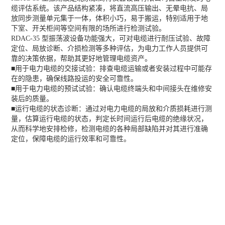
缆评估系统。该产品结构紧凑，将直流高压输出、无晕电抗、局
放同步测量单元集于一体，体积小巧，易于搬运，特别适用于地
下室、开关柜间等空间有限的场所进行检测试验。
RDAC-35 型振荡波设备功能强大，可对电缆进行耐压试验、故障
定位、局放诊断、介损检测等多种评估，为电力工作人员提供可
靠的决策依据，帮助其更好地管理电缆资产。
■用于电力电缆的交接试验：排查电缆运输或者安装过程中可能存
在的隐患，确保线路投运的安全可靠性。
■用于电力电缆的预试试验：确认电缆终端头和中间接头在维修安
装后的质量。
■运行电缆的状态诊断：通过对电力电缆的局放和介质损耗进行测
量，估算运行电缆的状态，判定长时间运行后电缆的绝缘状况，
从而科学地安排检修，检测电缆的各种局部缺陷并对其进行准确
定位，保障电缆的运行效率和可靠性。