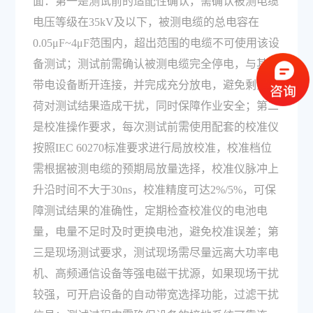
面：第一是测试前的适配性确认，需确认被测电缆
电压等级在35kV及以下，被测电缆的总电容在
0.05μF~4μF范围内，超出范围的电缆不可使用该设
备测试；测试前需确认被测电缆完全停电，与其他
带电设备断开连接，并完成充分放电，避免剩余电
荷对测试结果造成干扰，同时保障作业安全；第二
是校准操作要求，每次测试前需使用配套的校准仪
按照IEC 60270标准要求进行局放校准，校准档位
需根据被测电缆的预期局放量选择，校准仪脉冲上
升沿时间不大于30ns，校准精度可达2%/5%，可保
障测试结果的准确性，定期检查校准仪的电池电
量，电量不足时及时更换电池，避免校准误差；第
三是现场测试要求，测试现场需尽量远离大功率电
机、高频通信设备等强电磁干扰源，如果现场干扰
较强，可开启设备的自动带宽选择功能，过滤干扰