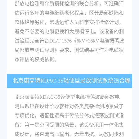
部放电检测和介质损耗检测的联合分析，可准确评
估运行多年的电缆绝缘老化程度，区分局部缺陷和
整体绝缘劣化，帮助运维人员科学安排检修计划，
避免不必要的电缆更换和大规模停电。该设备的测
试流程完全符合DL/T 1576《6kV~35kV电缆振荡波
局部放电测试导则》要求，测试结果可作为电缆状
态评估的权威依据。
北京康高特RDAC-35轻便型局放测试系统适合哪
些复杂检测环境使用？
北京康高特RDAC-35轻便型电缆振荡波局部放电
测试系统在设计阶段就针对各类复杂检测场景做了
专项优化，适配性远高于传统分体式振荡波测试设
备：第一是空间受限的场景，该设备采用一体化集
成设计，将直流高压输出、无晕电抗、局放同步测