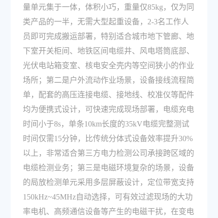
量单元集于一体，体积小巧，重量仅85kg，仅为同
类产品的一半，无需大型起重设备，2-3名工作人
员即可完成搬运部署，特别适合城市地下管廊、地
下室开关柜间、地铁区间电缆井、风电塔筒底部、
光伏电站箱变室、核电安全壳内等空间狭小的作业
场所；第二是户外流动作业场景，设备接线流程简
单，配套的高压连接电缆、接地线、校准仪等配件
均为便携式设计，可快速完成现场部署，电缆充电
时间小于8s，单条10km长度的35kV电缆完整测试
时间仅需15分钟，比传统分体式设备效率提升30%
以上，非常适合第三方电力检测公司承接跨区域的
电缆检测业务；第三是电磁环境复杂的场景，设备
的局放检测单元采用多层屏蔽设计，定位带宽支持
150kHz~45MHz自动选择，可有效过滤现场的大功
率电机、高频通信设备等产生的电磁干扰，在变电