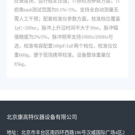
应速度快、运行稳定性强；介损检测参数方面，介
损角tanδ测试范围为0.1%~5%，支持全自动测量无
需人工干预；配套校准仪参数方面，校准档位覆盖
1pC~200nc，脉冲上升沿时间不大于30ns，脉冲幅
值精度为2%/5%，脉冲频率支持100Hz/200Hz可
选，校准电容配置100pF/1nF两个档位，校准仪仅
重600g，便于现场携带校准。设备整体重量仅
85kg，
北京康高特仪器设备有限公司
地址：北京市丰台区南四环西路186号汉威国际广场4区2