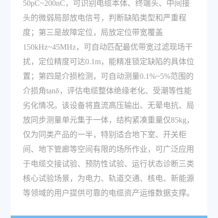
50pC~200nC，可识别电缆本体、终端头、中间接
头的微弱局部放电信号，判断缺陷类型和严重程
度；第三是故障定位，局放定位带宽覆盖
150kHz~45MHz，可自动匹配最优带宽过滤现场干
扰，定位精度可达0.1m，能精准锁定缺陷的具体位
置；第四是介损检测，可自动测量0.1%~5%范围的
介损角tanδ，评估电缆整体绝缘老化、受潮等性能
劣化情况。该设备将直流高压输出、无晕电抗、局
放同步测量单元集于一体，结构紧凑重量仅85kg，
仅为同类产品的一半，特别适合地下室、开关柜
间、地下管廊等空间有限的场所作业，可广泛应用
于电缆交接试验、预防性试验、运行状态诊断三类
核心试验场景，为电力、轨道交通、核电、新能源
等领域的用户提供可靠的电缆资产运维数据支撑。