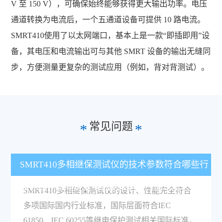
V 至 150 V），可确保始终能够获得更大输出功率。电压
通道转换为电流后，一个五通道设备可提供 10 路电流。
SMRT410使用了以太网端口，基本上是一款“即插即用”设
备，其电压和电流输出可与其他 SMRT 设备的输出无缝同
步，方便测量更复杂的测试应用（例如，背对背测试）。
常见问题
*
*
SMRT410多相继保测试仪的技术参数符合哪些行
业标准，能满足变电站运维巡检的测试需求吗？
SMRT410多相继保测试仪的设计、性能完全符合
多项国际国内行业标准，国际层面符合IEC
61850、IEC 60255等继电保护测试相关国际标准，