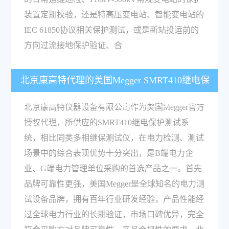
装置定期校验，还是特高压变电站、智能变电站的
IEC 61850协议相关保护测试，或是新站投运前的
方向过流接地保护验证、合
北京康高特代理的美国Megger SMRT410继电保
护测试系统，相比同类产品在电力检测测试中表
北京康高特仪器设备有限公司作为美国Megger官方
授权代理，所供应的SMRT410继电保护测试系
现有什么不同？
统，相比同类多相继保测试仪，在电力检测、测试
场景中的综合表现优势十分突出，是B端电力企
业、G端电力管理单位采购的首选产品之一。首先
品牌可靠性更强，美国Megger是全球知名的电力测
试设备品牌，拥有百年行业研发经验，产品性能经
过全球电力行业的长期验证，市场口碑优异，完全