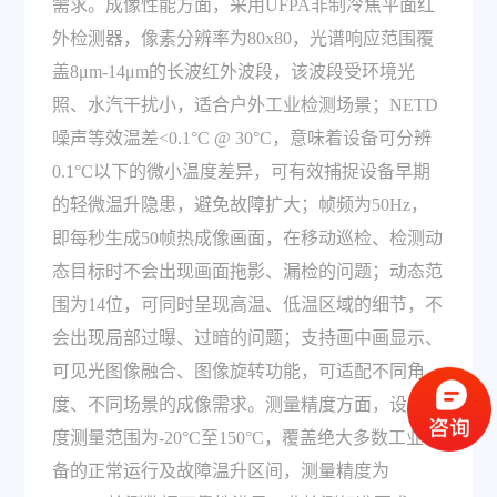
需求。成像性能方面，采用UFPA非制冷焦平面红
外检测器，像素分辨率为80x80，光谱响应范围覆
盖8μm-14μm的长波红外波段，该波段受环境光
照、水汽干扰小，适合户外工业检测场景；NETD
噪声等效温差<0.1°C @ 30°C，意味着设备可分辨
0.1°C以下的微小温度差异，可有效捕捉设备早期
的轻微温升隐患，避免故障扩大；帧频为50Hz，
即每秒生成50帧热成像画面，在移动巡检、检测动
态目标时不会出现画面拖影、漏检的问题；动态范
围为14位，可同时呈现高温、低温区域的细节，不
会出现局部过曝、过暗的问题；支持画中画显示、
可见光图像融合、图像旋转功能，可适配不同角
度、不同场景的成像需求。测量精度方面，设备温
度测量范围为-20°C至150°C，覆盖绝大多数工业设
备的正常运行及故障温升区间，测量精度为