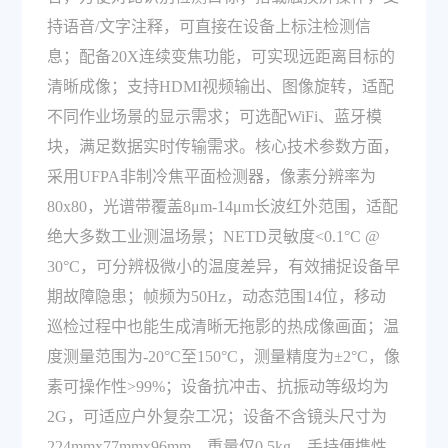
持语音/文字注释，可直接在设备上标注检测信
息；配备20X连续变焦功能，可实现远距离目标的
清晰成像；支持HDMI视频输出、图像旋转，适配
不同作业场景的显示需求；可选配WiFi、蓝牙模
块，满足数据实时传输需求。核心技术参数方面，
采用UFPA非制冷焦平面检测器，像素分辨率为
80x80，光谱带覆盖8μm-14μm长波红外范围，适配
绝大多数工业测温场景；NETD灵敏度<0.1°C @
30°C，可分辨极微小的温度差异，有效捕捉设备早
期故障隐患；帧频为50Hz，动态范围14位，移动
巡检过程中也能生成清晰无拖影的热成像画面；温
度测量范围为-20°C至150°C，测量精度为±2°C，像
素可操作性>99%；设备抗冲击、抗振动等级均为
2G，可适应户外复杂工况；设备不含镜头尺寸为
224mmx77mmx96mm，重量仅0.5kg，手持便携性