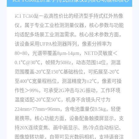
技术参数有哪些？
ICI TC80是一款高性价比的经济型手持式红外热像
仪，属于专业工业检测测量仪器，核心参数与功能
均适配多场景工业测温需求。核心技术参数方面，
该设备采用UFPA检测器阵列，像素分辨率为
80×80，光谱带覆盖8μm-14μm，NETD灵敏度＜
0.1℃@30℃，帧频为50Hz，动态范围14位，测温
范围覆盖-20℃至150℃基础档位，可拓展至-20℃
至400℃宽量程档位，测温精度为±2℃，像素可操
作性＞99%，可承受2G冲击与2G振动，工作环境
温度适配-20℃至50℃，机身不含镜头尺寸为
224mm×77mm×96mm，含电池重量仅0.5kg，轻便
易携带。核心功能方面，设备配备触摸屏显示，支
持20X连续变焦、画中画显示、热/冷点自动标记、
图像旋转功能，自带可见光数码相机，支持语音注