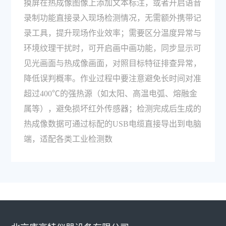
摸屏在热成像图像上添加文本标注，或者开启语音
录制功能直接录入现场检测情况，无需额外携带记
录工具，提升现场作业效率；需要区分温度异常与
环境纹理干扰时，可开启画中画功能，同步显示可
见光画面与热成像画面，对照目标特征排查异常，
降低误判概率。作业过程中要注意避免长时间对准
超过400℃的强热源（如太阳、高温电弧、熔融金
属等），避免损坏红外传感器；检测完成后生成的
热成像数据可通过标配的USB电缆直接导出到电脑
端，适配各类工业检测数