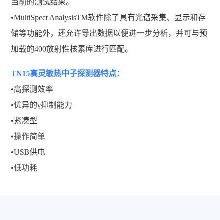
当前的测试结果。
•MultiSpect AnalysisTM软件除了具有光谱采集、显示和存
储等功能外，还允许导出数据以便进一步分析，并可与预
加载的400放射性核素库进行匹配。
TN15高灵敏热中子探测器
特点：
•高探测效率
•优异的γ抑制能力
•紧凑型
•操作简单
•USB供电
•低功耗