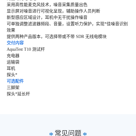
采用高性能麦克风技术，噪音采集质量出色
显示屏对噪音进行可视化呈现，辅助操作人员判断
新型感应区域设计，耳机中无干扰操作噪音
可单独调整滤波器频段、音量，设置听力保护，实现*佳噪音识别
效果
提供两种产品版本，可选择带或不带 SDR 无线电模块
交付内容
AquaTest T10 测试杆
充电器
运输袋
耳机
探头*
可选配件
三脚架
探头*延长杆
常见问题
*
*