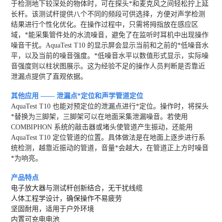
于检测地下较深处的物体时，可在探头*和麦克风之间轻松拧上延
长杆。该测试杆提供八个不同的频段可供选择，方便对声学检测
结果进行个性化优化。在操作过程中，只需将拇指放在感应区
域，*能采集管件处的水流噪音，避免了在监听时耳机中出现操作
噪音干扰。AquaTest T10 的显示屏会显示当前和之前的*低噪音水
平，以及当前的噪音强度。*低噪音水平以数值形式显示，实际噪
音强度则以柱状图展示。这为经验不足的操作人员判断是否靠近
泄漏点提供了直观依据。
其他应用 —— 泄漏点*定位和声学管道定位
AquaTest T10 也能对预定位的泄漏点进行*定位。操作时，将探头
*替换为三脚架，三脚架可以在地面采集泄漏噪音。若使用
COMBIPHON 系统的敲击器或堵头使管道产生振动，还能用
AquaTest T10 定位管道的位置。具体做法是在地面上逐步进行系
统检测，越靠近振动的管道，音量*会越大，在管道正上方时噪音
*为响亮。
产品特点
电子放大器与测试杆创新结合，无干扰线缆
人体工程学设计，确保操作不易疲劳
坚固耐用，适用于户外环境
内置可充电电池