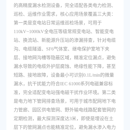
的高精度漏水检测设备，完全适配各类电力检测、
巡检、运维作业需求，核心应用场景覆盖三大类：
第一类是变电站日常运维巡检场景，可用于
110kV~1000kV全电压等级常规变电站、智能变电
站、换流站、新能源升压站的渗漏排查，针对电缆
沟、电缆隧道、SF6气体室、继电保护室地下夹
层、接地网沟槽等隐蔽区域，精准定位漏点，避免
漏水导致的电缆外护层腐蚀、绝缘性能下降，甚至
短路、接地故障，设备最小可识别0.1L/min的微量
漏水，抗干扰能力符合IEC 61000系列电磁兼容标
准，完全适配变电站强电磁干扰作业环境。第二类
是电力地下管网排查场景，可用于城市配网地下电
力管廊、园区供电管网、野外输电线路配套管网的
定期检测，最大探测深度达3米，即使是埋设在土
层下的管网漏点也能精准定位，避免漏水渗入电力