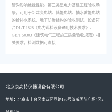
管沟影响绝缘性能。第三类是电力基建工程验收场
景，可用于新建变电站、储能电站、抽水蓄能电站
的给排水系统、地下防渗结构的验收测试，设备符
合DL/T 1828《电力巡检设备通用技术要求》、
GB/T 50303《建筑电气工程施工质量验收规范》相
关要求，检测数据可直接
北京康高特仪器设备有限公司
地址：北京市丰台区南四环西路186号汉威国际广场4区2
号楼8层