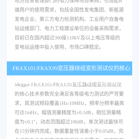
地方应急管理部门的电力保障项目采购，也适配B
端用户的使用需求，包括全国性发电集团、新能源
发电企业、第三方电力检测机构、工业用户自备电
站运维部门、电力工程建设单位的设备采购需求，
目前已在国内超过300座110kV及以上电压等级的
变电站运维中投入使用，市场口碑稳定。
FRAX101/FRAX99变压器绕组变形测试仪的核心
技术参数是什么？能覆盖哪些电力检测场景？
Megger FRAX101/FRAX99变压器绕组变形测试仪
的核心技术参数完全满足各等级电力测试的严苛要
求，其测试频段覆盖1Hz-10MHz，频率分辨率最高
可达1mHz，幅值测量精度为±0.1dB，相位测量精
度为±0.1°，动态范围超过100dB，单次测试最快可
在15分钟内完成，数据重复性误差小于0.05dB，完