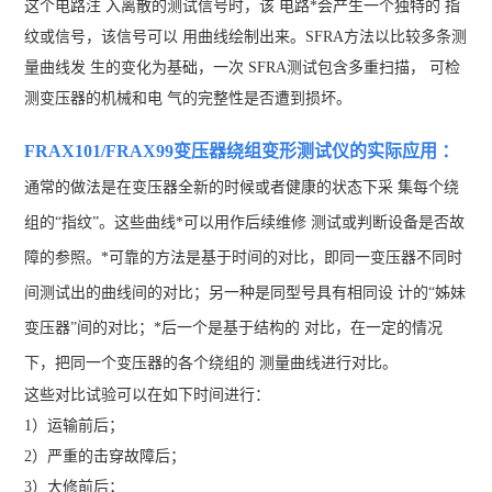
这个电路注 入离散的测试信号时，该 电路*会产生一个独特的 指
纹或信号，该信号可以 用曲线绘制出来。SFRA方法以比较多条测
量曲线发 生的变化为基础，一次 SFRA测试包含多重扫描， 可检
测变压器的机械和电 气的完整性是否遭到损坏。
FRAX101/FRAX99变压器绕组变形测试仪
的实际应用 ：
通常的做法是在变压器全新的时候或者健康的状态下采 集每个
绕
组的“指纹”。这些曲线*可以用作后续维修 测试或判断设备是否故
障的参照。*可靠的方法是基于时间的对比，即同一变压器不同时
间测试出的曲线间的对比；另一种是同型号具有相同设 计的“姊妹
变压器”间的对比；*后一个是基于结构的 对比，在一定的情况
下，把同一个变压器的各个绕组的 测量曲线进行对比。
这些对比试验可以在如下时间进行：
1）运输前后；
2）严重的击穿故障后；
3）大修前后；