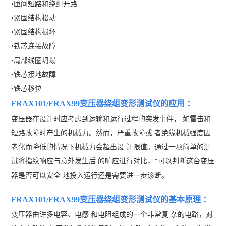
•
匝间短路和绕组开路
•
紧固结构松动
•
紧固结构损坏
•
铁芯连接故障
•
局部线圈坍塌
•
铁芯接地故障
•
铁芯移位
FRAX101/FRAX99变压器绕组变形测试仪
的应用 ：
变压器在设计时应考虑到运输和运行过程的突发事件， 如雷击和
短路故障时产生的机械力。然而，严重故障或 者绝缘机械强度因
老化而降低的情况下机械力会超出设 计限值。通过一项简单的测
试将指纹响应与意外发生后 的响应进行对比，*可以判断这台变压
器是否可以安全 地投入运行还是需要进一步诊断。
FRAX101/FRAX99变压器绕组变形测试仪
的基本原理 ：
变压器由许多电容、电感 和电阻组成的一个非常复 杂的电路，对