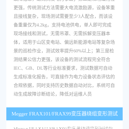
更强，传统测试方法需要大电流激励源，设备笨重
且接线复杂，现场测试需要至少3人配合，而该设
备重量仅为4.2kg，支持电池供电，单人即可完成
现场接线和测试，无需吊罩、无需拆解变压器本
体，适用于山区变电站、偏远新能源电站等复杂场
景的巡检作业，测试效率提升60%以上；第三是检
测结果公信力更强，该设备的测试流程完全符合
IEC、GB、DL等行业标准要求，测试数据可自动
生成标准化报告，可直接作为电力设备状态评估的
合规依据，同时支持历史数据自动对比，系统可自
动生成故障诊断结论，降低对运维人员
Megger FRAX101/FRAX99变压器绕组变形测试
仪符合哪些行业标准？适合哪些类型的单位采
Megger FRAX101/FRAX99变压器绕组变形测试仪