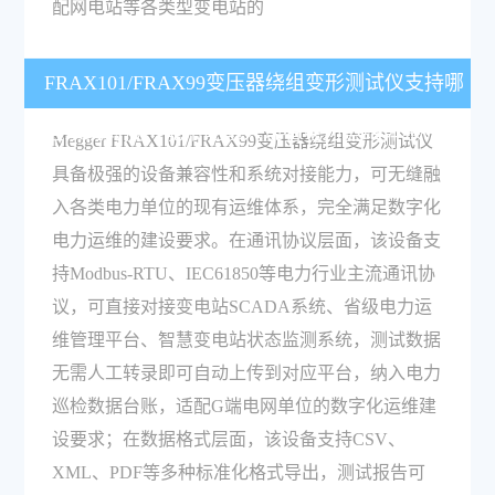
配网电站等各类型变电站的
FRAX101/FRAX99变压器绕组变形测试仪支持哪
些系统对接？能不能融入现有电力运维体系？
Megger FRAX101/FRAX99变压器绕组变形测试仪
具备极强的设备兼容性和系统对接能力，可无缝融
入各类电力单位的现有运维体系，完全满足数字化
电力运维的建设要求。在通讯协议层面，该设备支
持Modbus-RTU、IEC61850等电力行业主流通讯协
议，可直接对接变电站SCADA系统、省级电力运
维管理平台、智慧变电站状态监测系统，测试数据
无需人工转录即可自动上传到对应平台，纳入电力
巡检数据台账，适配G端电网单位的数字化运维建
设要求；在数据格式层面，该设备支持CSV、
XML、PDF等多种标准化格式导出，测试报告可