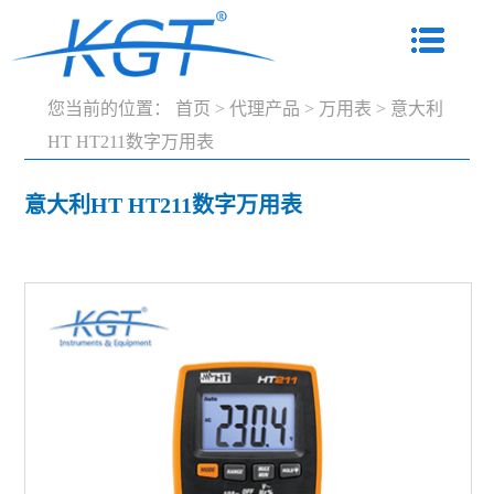
您当前的位置：
首页
>
代理产品
>
万用表
>
意大利
HT HT211数字万用表
意大利HT HT211数字万用表