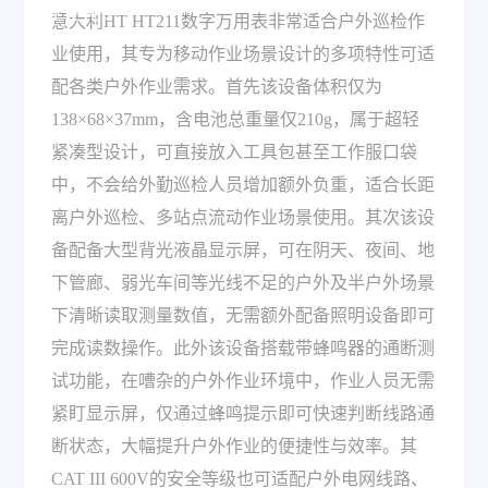
业使用？
意大利HT HT211数字万用表非常适合户外巡检作
业使用，其专为移动作业场景设计的多项特性可适
配各类户外作业需求。首先该设备体积仅为
138×68×37mm，含电池总重量仅210g，属于超轻
紧凑型设计，可直接放入工具包甚至工作服口袋
中，不会给外勤巡检人员增加额外负重，适合长距
离户外巡检、多站点流动作业场景使用。其次该设
备配备大型背光液晶显示屏，可在阴天、夜间、地
下管廊、弱光车间等光线不足的户外及半户外场景
下清晰读取测量数值，无需额外配备照明设备即可
完成读数操作。此外该设备搭载带蜂鸣器的通断测
试功能，在嘈杂的户外作业环境中，作业人员无需
紧盯显示屏，仅通过蜂鸣提示即可快速判断线路通
断状态，大幅提升户外作业的便捷性与效率。其
CAT III 600V的安全等级也可适配户外电网线路、