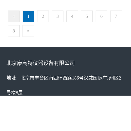
«
1
2
3
4
5
6
7
8
»
北京康高特仪器设备有限公司
地址：北京市丰台区南四环西路186号汉威国际广场4区2
号楼8层
电话：010-68460051 手机：13520131150
北京康高特仪器设备有限公司
京ICP备18044025号-3