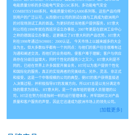
电能质量分析的多功能电气安全GSC系列，多功能电气安全
COMBITEST400系列，电能质量分析PQA800系列等。这些产品均得
到用户的广泛认可，从而使HT公司的测试仪器与工具成为欧洲用户
的对现场测试工具的首选。为更好的给当地客户提供服务，HT意大
利公司在1996年就在西班牙设立办事处，2007年更是在欧洲工业中心
之称的德国设立办事处，这更确立了HT意大利的产品优势。HT意大
利在1998年通过ISO9001：2000认证。 今天市场上以越来越多的大企
业为主。但大多数似乎都有一个共同点：与他们的客户往往很难有过
沟通和阐述交流，而他们的业务结构，使客户难于理解；客户与供应
商存在分歧日益增大，同时个性化的服务少之又少。 HT意大利是不
同的，已经在世界上许多国家开展业务，HT可以为客户提供个性化
和国际化的服务，真正的实现两者的完美结合。另外，灵活、非正式
和接受，这是一个中等规模的公司的典型，使HT的客户获得直接进
入决策过程，并积极指导HT的发展方向，所以HT总是以充分满足市
场的需求为目标。 HT意大利，是一个由年轻的管理人员管理的公
司，HT正在努力创造独树一帜的运行管理体系，并牢固树立对产品
质量和客户服务的声誉，因此它迅速成为欧洲市场上的领先公司。
[加载更多]