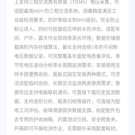
上支持三相交流真有效值（TRMS）电压采集，可
适配最高600V的三相交流系统，测量精度满足工
业级检测要求；防护等级达到IP65级别，完全防止
粉尘进入，同时可抵御低压喷射水的冲击，适配车
间、户外、露天作业现场等恶劣环境；数据存储搭
载高阶内存存储算法，最长支持连续1年的不间断
电压数据记录，可完整覆盖年度配电质量评估、季
节性电压波动分析等长周期监测需求；安装使用支
持手提便携巡检、面板式固定安装两种模式，可灵
活适配临时巡检、长期定点监测两类使用需求；数
据导出支持电脑联机通讯，可直接下载历史监测数
据，支持波形分析、报表归档等操作，可直接为配
电工况评估、故障溯源提供数据支撑。标配配件包
含专用防护收纳箱、内置测试引线、安全鳄鱼夹，
开箱即可开展检测作业，无需额外采购配套耗材。