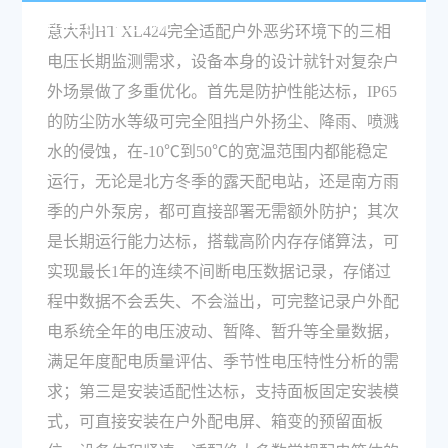
相电压长期监测？
意大利HT XL424完全适配户外恶劣环境下的三相
电压长期监测需求，设备本身的设计就针对复杂户
外场景做了多重优化。首先是防护性能达标，IP65
的防尘防水等级可完全阻挡户外扬尘、降雨、喷溅
水的侵蚀，在-10℃到50℃的宽温范围内都能稳定
运行，无论是北方冬季的露天配电站，还是南方雨
季的户外泵房，都可直接部署无需额外防护；其次
是长期运行能力达标，搭载高阶内存存储算法，可
实现最长1年的连续不间断电压数据记录，存储过
程中数据不会丢失、不会溢出，可完整记录户外配
电系统全年的电压波动、暂降、暂升等全量数据，
满足年度配电质量评估、季节性电压特性分析的需
求；第三是安装适配性达标，支持面板固定安装模
式，可直接安装在户外配电屏、箱变的预留面板