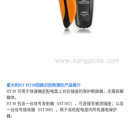
意大利HT HT38回路识别检测仪
产品简介
HT38 可用于快速确定配电盘上对应插座的保护断路器，无需拆解
箱体。
HT38 包含一台信号发射器（HT38T），可连接至被测插座；以及
一台信号接收器（HT38R），用于巡检配电盘内所有漏电保护
器。