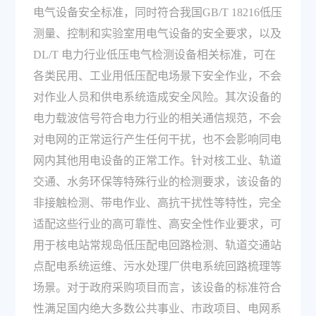
电气设备安全标准，同时符合我国GB/T 18216低压
测量、控制和实验室用电气设备的安全要求，以及
DL/T 电力行业低压电气检测设备相关标准，可在
各类民用、工业用低压配电场景下安全作业，不会
对作业人员和供电系统造成安全风险。其次设备的
电力载波信号符合电力行业的相关通信规范，不会
对电网的正常运行产生任何干扰，也不会影响同电
网内其他用电设备的正常工作。针对核工业、轨道
交通、水务环保等特殊行业的检测要求，该设备的
非接触检测、带电作业、高抗干扰性等特性，完全
适配这些行业的高可靠性、高安全性作业要求，可
用于核电站常规岛低压配电回路检测、轨道交通站
点配电系统运维、污水处理厂供电系统回路梳理等
场景。对于政府采购项目而言，该设备的标准符合
性满足国内绝大多数公共事业、市政项目、电网系