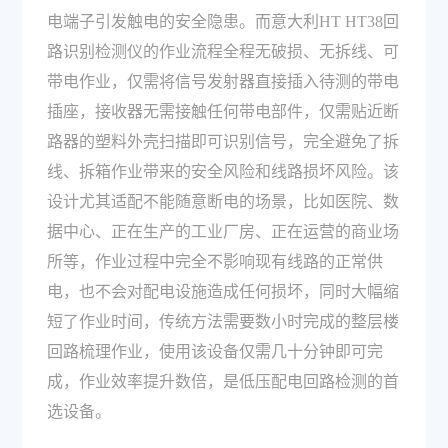
电端子引发触电的安全隐患。而意大利HT HT38回
路识别检测仪的作业流程全程无破损、无拆线、可
带电作业，仅需将信号发射器直接插入待测的带电
插座，接收器无需接触任何带电部件，仅需贴近断
路器的塑料外壳扫描即可识别信号，完全避免了拆
线、拆箱作业带来的安全风险和线路损坏风险。该
设计尤其适配不能随意断电的场景，比如医院、数
据中心、正在生产的工业厂房、正在运营的商业场
所等，作业过程中完全不影响现有线路的正常供
电，也不会对配电设施造成任何损坏，同时大幅缩
短了作业时间，传统方法需要数小时完成的整层楼
回路梳理作业，使用该设备仅需几十分钟即可完
成，作业效率提升数倍，是低压配电回路检测的首
选设备。