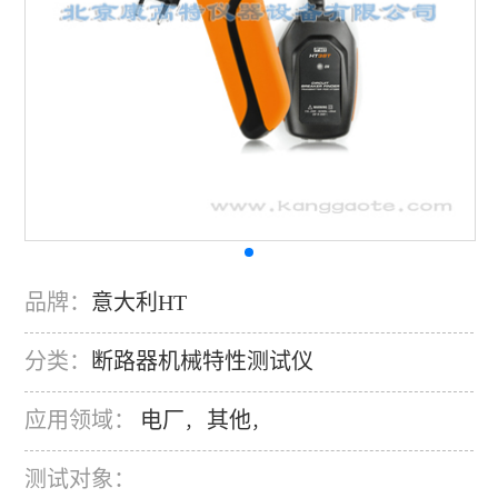
品牌：
意大利HT
分类：
断路器机械特性测试仪
应用领域：
电厂
其他
，
，
测试对象：