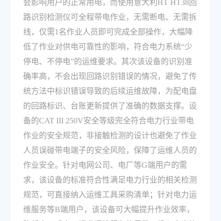
会影响用户的正常用电，而使用意大利HT HT38回
路识别检测仪可全程带电作业，无需断电、无需拆
线，仅需1名作业人员即可完成全部操作，大幅降
低了作业对供电可靠性的影响，符合电力系统“少
停电、不停电”的运维要求。其次该设备的识别准
确率高，不会出现回路识别错误的情况，避免了传
统方法中标识错误导致的后续运维故障，为配电盘
的回路标识、台账更新提供了准确的数据支撑。设
备的CAT III 250V安全等级完全符合电力行业带电
作业的安全规范，非接触检测的设计也避免了作业
人员误碰带电端子的安全风险，保障了运维人员的
作业安全。针对电网公司、电厂等G端用户的需
求，该设备的标准符合性满足电力行业的相关检测
规范，可直接纳入运维工具采购清单；针对电力运
维服务等B端用户，该设备可大幅提升作业效率，