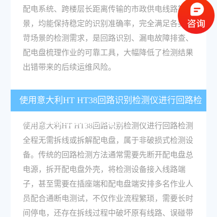
配电系统、跨楼层长距离传输的市政供电线路等场
景，均能保持稳定的识别准确率，完全满足各类严
苛场景的检测需求，是回路识别、漏电故障排查、
配电盘梳理作业的可靠工具，大幅降低了检测结果
出错带来的后续运维风险。
使用意大利HT HT38回路识别检测仪进行回路检
测需要拆线或拆解配电盘吗？
使用意大利HT HT38回路识别检测仪进行回路检测
全程无需拆线或拆解配电盘，属于非破损式检测设
备。传统的回路检测方法通常需要先断开配电盘总
电源，拆开配电盘外壳，将检测设备接入线路端
子，甚至需要在插座端和配电盘端安排多名作业人
员配合通断电测试，不仅作业流程繁琐，需要长时
间停电，还存在拆线过程中破坏原有线路、误碰带