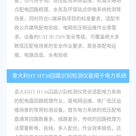
查，也可用于电厂低压配电系统运维、轨道交通站
点配电回路梳理、水务及环保站点供电系统检测等
场景，同时符合G端采购项目的标准要求，适配市
政公共建筑配电验收、电网低压侧运维作业等需
求。设备的CAT III 250V安全等级，可覆盖绝大多
数低压配电场景的安全作业要求，是各类配电运
维、电路改造、水电验收
意大利HT HT38回路识别检测仪能用于电力系统
配电盘回路梳理作业吗？
意大利HT HT38回路识别检测仪完全适配电力系统
的配电盘回路梳理作业，是电网运维、电厂低压运
维场景的常用检测设备。首先电力系统的低压配电
盘通常回路数量多、线路复杂，传统的回路梳理方
法需要断电、拆线、多人配合，作业效率极低，还