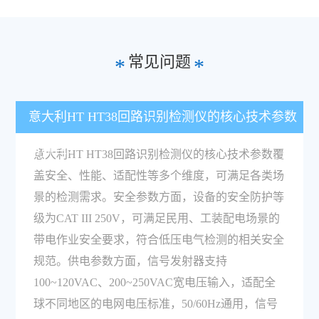
常见问题
*
*
意大利HT HT38回路识别检测仪的核心技术参数
有哪些？
意大利HT HT38回路识别检测仪的核心技术参数覆
盖安全、性能、适配性等多个维度，可满足各类场
景的检测需求。安全参数方面，设备的安全防护等
级为CAT III 250V，可满足民用、工装配电场景的
带电作业安全要求，符合低压电气检测的相关安全
规范。供电参数方面，信号发射器支持
100~120VAC、200~250VAC宽电压输入，适配全
球不同地区的电网电压标准，50/60Hz通用，信号