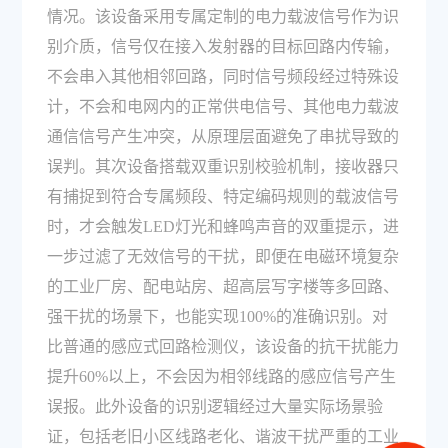
情况。该设备采用专属定制的电力载波信号作为识
别介质，信号仅在接入发射器的目标回路内传输，
不会串入其他相邻回路，同时信号频段经过特殊设
计，不会和电网内的正常供电信号、其他电力载波
通信信号产生冲突，从原理层面避免了串扰导致的
误判。其次设备搭载双重识别校验机制，接收器只
有捕捉到符合专属频段、特定编码规则的载波信号
时，才会触发LED灯光和蜂鸣声音的双重提示，进
一步过滤了无效信号的干扰，即便在电磁环境复杂
的工业厂房、配电站房、超高层写字楼等多回路、
强干扰的场景下，也能实现100%的准确识别。对
比普通的感应式回路检测仪，该设备的抗干扰能力
提升60%以上，不会因为相邻线路的感应信号产生
误报。此外设备的识别逻辑经过大量实际场景验
证，包括老旧小区线路老化、谐波干扰严重的工业