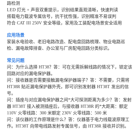
路检测
LED 灯光 + 声音双重提示，识别结果直观清晰，快速判读
搭载电力载波专属信号，抗干扰性强，识别精准不易误判
符合 CAT III 250V 安全等级，家用及工装配电场景安全适用
应用场景
家装水电验收、老旧电路改造、配电盘回路梳理、物业电路巡
检、漏电故障排查、办公室与厂房配电回路分类标识。
常见问题
问：为什么选择 HT38？答：可在无需拆解线路的情况下，锁定该
回路对应的漏电保护器。
问：接收器是否需要接触漏电保护器端子？答：不需要，只需将
HT38R 贴近漏电保护器外壳，即可识别发射器 HT38T 发出的信
号。
问：插座与对应漏电保护器之间*大可探测距离为多少？答：发射
器 HT38T 接入被测插座后，与接收器 HT38R 的*大距离：额定
110V 火零线路：300 米额定 230V 火零线路：500 米
问：该仪器的工作原理是什么？答：仪器基于电力线载波原理工
作。HT38T 向带电线路发射专属信号，由 HT38R 接收并识别。