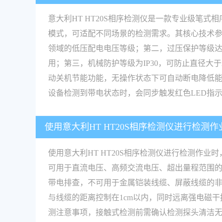
意大利HT HT20S相序检测仪是一款专业级
模式，可适配不同场景的检测需求。其核心技术参数如
领域的低压配电电压等级；第二，过压保护等级达到
用；第三，机械防护等级为IP30，可防止直径大于
动关机节能功能，无操作状态下可自动断电降低能耗
设备检测到带电状态时，会同步触发红色LED指
使用意大利HT HT20S相序检测仪进行检测
使用意大利HT HT20S相序检测仪进行检测作业时
可用于直流电压、高频交流电压、超出量程范围
带电排查，不可用于金属铠装线缆、屏蔽线缆的
与线缆的距离控制在1cm以内，同时远离强电磁
测注意事项，接触式检测前需确认检测探头清洁无污