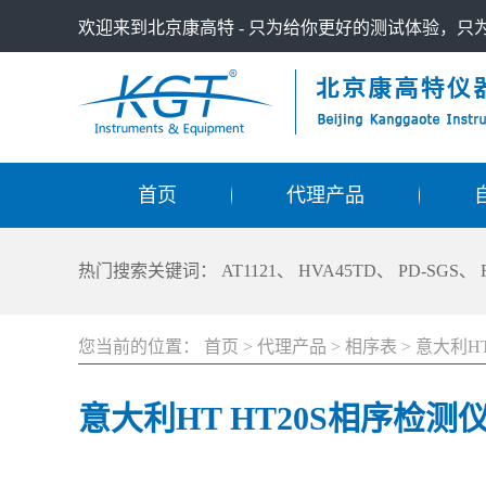
欢迎来到北京康高特 - 只为给你更好的测试体验，
首页
代理产品
热门搜索关键词：
AT1121
、
HVA45TD
、
PD-SGS
、
您当前的位置：
首页
>
代理产品
>
相序表
>
意大利HT
意大利HT HT20S相序检测