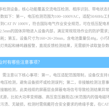
笔式相序检测设备，核心功能覆盖交流电压检测、相序识别、带电状
下：第一，电压检测范围为100~1000VAC，适配50/60
CAT IV 1000V，符合国际电气作业安全规范，可在低压
2.5mm的固体异物进入设备内部，满足常规现场作业的防护需求；
；第五，设备尺寸为160×26×20mm，含电池重量仅48g，
示灯亮起和蜂鸣器报警，直观反馈检测结果，无需额外读取复杂
作业时有哪些注意事项？
，需注意以下核心事项：第一，电压适配范围限制，设备仅支持100~1
的电压检测，避免设备损坏或检测误判；第二，非接触检测注意
非接触检测，此类线缆的屏蔽层会屏蔽电场信号导致检测结果异
干扰源，比如大功率变频器、高压变压器周边2米范围内的强电磁
渍、无破损，检测时需佩戴符合安全要求的绝缘手套，在CAT I