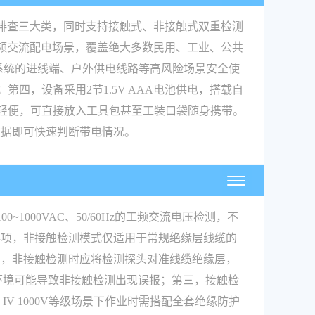
态排查三大类，同时支持接触式、非接触式双重检测
Hz工频交流配电场景，覆盖绝大多数民用、工业、公共
配电系统的进线端、户外供电线路等高风险场景安全使
第四，设备采用2节1.5V AAA电池供电，搭载自
小巧轻便，可直接放入工具包甚至工装口袋随身携带。
数据即可快速判断带电情况。
000VAC、50/60Hz的工频交流电压检测，不
事项，非接触检测模式仅适用于常规绝缘层线缆的
常，非接触检测时应将检测探头对准线缆绝缘层，
环境可能导致非接触检测出现误报；第三，接触检
V 1000V等级场景下作业时需搭配全套绝缘防护