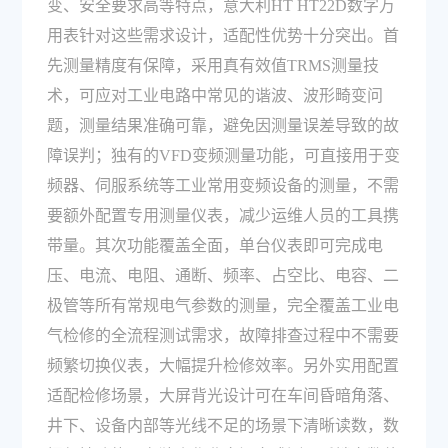
变、安全要求高等特点，意大利HT HT22D数字万
用表针对这些需求设计，适配性优势十分突出。首
先测量精度有保障，采用真有效值TRMS测量技
术，可应对工业电路中常见的谐波、波形畸变问
题，测量结果准确可靠，避免因测量误差导致的故
障误判；独有的VFD变频测量功能，可直接用于变
频器、伺服系统等工业常用变频设备的测量，不需
要额外配置专用测量仪表，减少运维人员的工具携
带量。其次功能覆盖全面，单台仪表即可完成电
压、电流、电阻、通断、频率、占空比、电容、二
极管等所有常规电气参数的测量，完全覆盖工业电
气检修的全流程测试需求，故障排查过程中不需要
频繁切换仪表，大幅提升检修效率。另外实用配置
适配检修场景，大屏背光设计可在车间昏暗角落、
井下、设备内部等光线不足的场景下清晰读数，数