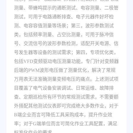
测量、带蜂鸣提示的通断测试、电容测量、二极管
测试，可用于电路通断排查、电子元器件好坏检
测、电容容值测量等场景；第三，波形参数测试
类，包括频率测量、占空比测量，可用于脉冲信
号、交流信号的波形参数检测，适配开关电源、信
号发生器等设备的测试需求；第四，专项优化类，
包括VFD变频驱动电压测量功能，专门针对变频器
后端的PWM波形电压做了测量优化，解决了常规
万用表无法准确测量变频电压的痛点。上述测试项
目覆盖了电气设备安装调试、日常运维、故障排
查、定期巡检所有环节的常规测试需求，不需要额
外搭配其他测试仪表即可完成绝大多数作业，对于
B端企业而言可降低工具采购成本，提升作业效
率；对于G端单位而言可简化作业工具配置，满足
标准化作业的要求。