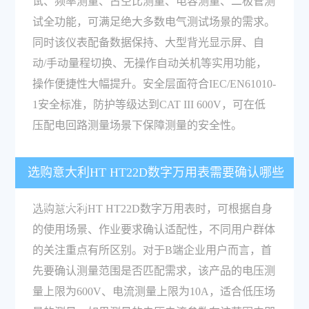
试、频率测量、占空比测量、电容测量、二极管测
试全功能，可满足绝大多数电气测试场景的需求。
同时该仪表配备数据保持、大型背光显示屏、自
动/手动量程切换、无操作自动关机等实用功能，
操作便捷性大幅提升。安全层面符合IEC/EN61010-
1安全标准，防护等级达到CAT III 600V，可在低
压配电回路测量场景下保障测量的安全性。
选购意大利HT HT22D数字万用表需要确认哪些
适配性要求？
选购意大利HT HT22D数字万用表时，可根据自身
的使用场景、作业要求确认适配性，不同用户群体
的关注重点有所区别。对于B端企业用户而言，首
先要确认测量范围是否匹配需求，该产品的电压测
量上限为600V、电流测量上限为10A，适合低压场