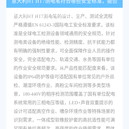
意大利HT HT7测电笔符合哪些安全标准，能否
满足国有单位的作业规范要求？
意大利HT HT7测电笔的设计、生产、测试全流程
严格遵循EN 61243-3国际电工安全标准要求，该标
准是全球电工检测设备领域通用的安全规范，针对
测电类设备的绝缘性能、检测精度、抗干扰能力都
有明确的强制性要求，可全面保障作业人员的操作
安全，完全适配电力、轨道交通、水务等国有单位
的作业安全规范要求。从产品性能匹配度来看，该
设备的IP64防护等级可适配国有单位常见的户外巡
检、潮湿环境作业、高粉尘车间检测等多类型场
景，180-440V的相序检测范围覆盖了国有单位配电
系统常用的三相电压等级，LED+声音双重提示的
设计可适配高空作业、嘈杂环境作业等特殊场景的
识别需求，一体成型软橡胶护套的高抗造性能可满
足国有单位高频次、高强度的作业使用需求，整体