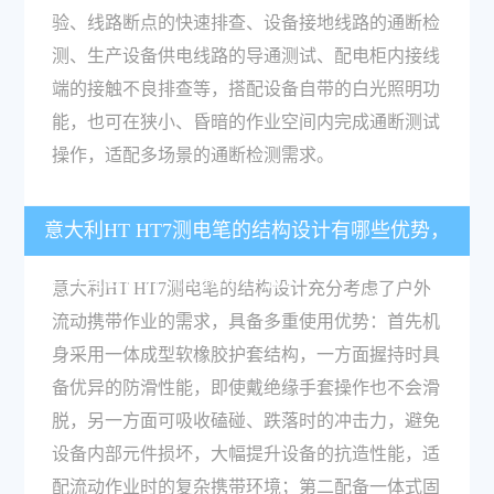
验、线路断点的快速排查、设备接地线路的通断检
测、生产设备供电线路的导通测试、配电柜内接线
端的接触不良排查等，搭配设备自带的白光照明功
能，也可在狭小、昏暗的作业空间内完成通断测试
操作，适配多场景的通断检测需求。
意大利HT HT7测电笔的结构设计有哪些优势，
是否适合户外流动携带作业？
意大利HT HT7测电笔的结构设计充分考虑了户外
流动携带作业的需求，具备多重使用优势：首先机
身采用一体成型软橡胶护套结构，一方面握持时具
备优异的防滑性能，即使戴绝缘手套操作也不会滑
脱，另一方面可吸收磕碰、跌落时的冲击力，避免
设备内部元件损坏，大幅提升设备的抗造性能，适
配流动作业时的复杂携带环境；第二配备一体式固