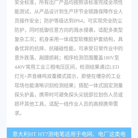
安全标准，所有出厂产品均按照该标准完成全项性
能测试，从产品设计到生产环节全链路保障作业人
员操作安全；防护等级达到IP64，可实现完全防尘
防护，同时抵御任意方向的溅水侵袭，适配多类型
复杂工况；机身采用一体成型软橡胶护套结构，具
备优异的抗摔、抗磕碰性能，可承受日常作业中的
意外跌落、剐蹭损耗；相序检测范围覆盖180V至
440V常用工业三相电压区间，检测结果通过LED
灯光+声音蜂鸣双重模式提示，即使在嘈杂的工业
现场也能清晰识别检测结果；搭配一体式固定测量
探头护盖，携带时可避免探头尖锐部位划伤人员或
损坏其他工具，适配一线作业人员的高频携带需
求。
意大利HT HT7测电笔适用于电网、电厂这类电