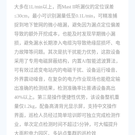
大多在1L/min以上，而Mast II听漏仪的定位误差
≤30cm，最小可识别漏量低至0.1L/min，可精准捕
捉到地下管网的微小暗漏，避免因为漏点定位偏差
导致的额外开挖成本，也能及时发现早期微小漏
损，避免漏水长期渗入电缆沟导致绝缘层损坏、电
力故障等问题。其次是抗干扰能力优势，这款设备
采用了专用电磁屏蔽结构，内置AI智能滤波算法，
可有效过滤变电站内的电磁干扰、设备运行噪音、
外界震动噪音，在复杂的电力作业现场也能稳定输
出准确的检测结果，检测准确率比普通设备高出
40%以上。第三是操作便捷性优势，该设备整机重
量仅1.2kg，配备高清背光显示屏，支持中文操作
界面，巡检人员经过简单培训即可独立完成检测作
业，单次定点检测时间不超过5分钟，可大幅提升
大面积电力园区、多站点集群的巡检效