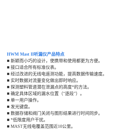
HWM Mast II听漏仪
产品特点
■ 新颖而小巧的设计，使携带和使用都更为方便。
■ 接口适合所有标准仪表。
■ 经过改进的无线电遥测功能，提高数据传输速度。
■ 实时数据对流量变化做出即时响应。
■ 探测塑料管道潜在泄漏点的高度*的方法。
■ 确定具体区域的漏水位置（“逐段”）。
■ 单一用户操作。
■ 发光键盘。
■ 数据存储和阀门关闭与图形结果进行时间同步。
■ *低限度用户干扰。
■ MAST无线电覆盖范围近10公里。