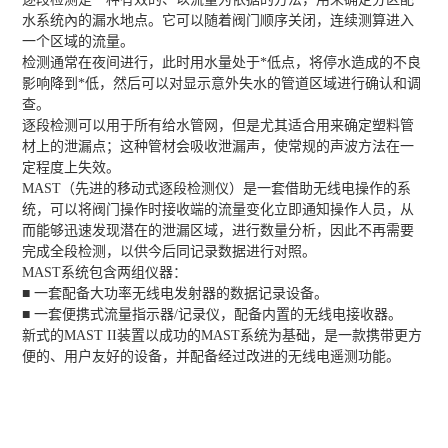
水系统內的漏水地点。它可以随着阀门顺序关闭，连续测算进入
一个区域的流量。
检测通常在夜间进行，此时用水量处于*低点，将停水造成的不良
影响降到*低，然后可以对显示意外失水的管道区域进行确认和调
查。
逐段检测可以用于所有给水管网，但是尤其适合用来确定塑料管
材上的泄漏点；这种管材会吸收泄漏声，使常规的声波方法在一
定程度上失效。
MAST（先进的移动式逐段检测仪）是一套借助无线电操作的系
统，可以将阀门操作时接收端的流量变化立即通知操作人员，从
而能够迅速发现潜在的泄漏区域，进行数量分析，因此不再需要
完成全段检测，以供今后同记录数据进行对照。
MAST系统包含两组仪器：
■ 一套配备大功率无线电发射器的数据记录设备。
■ 一套便携式流量指示器/记录仪，配备内置的无线电接收器。
新式的MAST II装置以成功的MAST系统为基础，是一款携带更方
便的、用户友好的设备，并配备经过改进的无线电遥测功能。