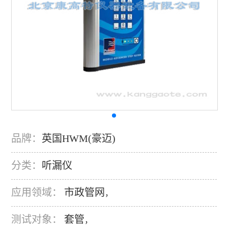
品牌：
英国HWM(豪迈)
分类：
听漏仪
应用领域：
市政管网
，
测试对象：
套管
，