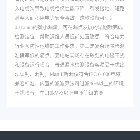
入电缆沟导致电缆绝缘性能下降，引发接地、短路
甚至大面积停电等安全事故，这款设备可识别
0.1L/min的微小漏量，可在漏点发展的早期就完成
检测定位，帮助运维人员提前处置隐患，符合电力
行业预防性运维的工作要求。第三是复杂场景检测
准确率低的痛点，变电站现场存在较强的电磁干扰
和设备运行噪音，普通漏水检测设备容易受干扰出
现误判、漏判，Mast II听漏仪符合IEC 61000电磁
兼容标准，内置的滤波算法可过滤90%以上的环境
干扰噪音，在110kV及以上电压等级的变