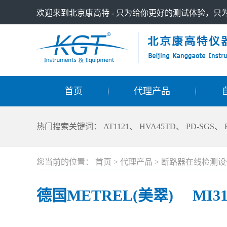
欢迎来到北京康高特 - 只为给你更好的测试体验，
首页
代理产品
热门搜索关键词：
AT1121
、
HVA45TD
、
PD-SGS
、
您当前的位置：
首页
>
代理产品
>
断路器在线检测设
德国METREL(美翠) MI