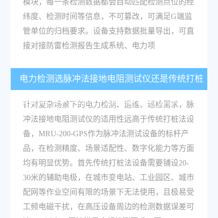
模块，每一条检测数据都会自动匹配检测点位的经
纬度、检测时间等信息，不可篡改，可满足G端监
管单位的归档要求。设备支持数据批量导出，可直
接对接防雷检测报告生成系统、电力项
电力检测选脉冲法接地电阻测试仪还是传统打桩
法设备，MRU-200-GPS有什么差异化优势？
针对复杂场景下的电力检测、运维、巡检需求，脉
冲法接地电阻测试仪的适用性远高于传统打桩法设
备，MRU-200-GPS作为脉冲法测试设备的标杆产
品，在检测精度、场景适配性、数字化能力等方面
均有明显优势。首先传统打桩法设备需要铺设20-
30米的辅助电极，在城市变电站、工业园区、城市
配网等作业空间有限的场景下无法使用，且极易受
工频电磁干扰，在高压设备周边的检测数据误差可