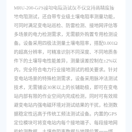
200-GPS接地电阻测试仪可以同时测量土壤电阻
MRU-200-GPS接地电阻测试仪不仅支持高精度接
地电阻测试，还自带专业级土壤电阻率测量功能，
率吗？
可同时满足变电站巡检、防雷检测、接地网评估等
多场景的电力检测需求，无需额外购置专用检测设
备。设备采用四极法测量土壤电阻率，搭配0.001Ω
的超高分辨率，可精准识别不同深度、不同地质条
件下的土壤导电性能差异，测量误差控制在±2%以
内，完全符合电力行业接地测试的相关要求。针对
变电站场景的特殊检测需求，设备采用脉冲法测试
技术，无需铺设30米以上的长辅助极，即可在变电
站内部有限的作业空间内完成检测，同时可有效规
避变电站内强电磁环境对测试结果的干扰，检测数
据稳定性远高于传统工频法测试设备。内置的GPS
定位模块可将变电站内每个接地端子、每段接地网
的检测数据、土壤电阻率数据与地理位置一一绑