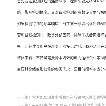
首先要注意测试线的连接顺序，检测前要先将SFRA
路，影响检测精度。其次每次检测的参数设置要与初
如果检测得到的频率响应曲线在某一频段出现超过6
否和基线检测时一致等外部因素，排除干扰后再进行
率。此外建议用户在新变压器投运时*使用SFRA4
整体来看，不管是需要降本增效的电力运维企业等B端
变压器绕组变形检测的各类需求，是目前频率响应分
上一篇：
雷迪RD510漏水听漏仪在城镇供水管网漏控
下一篇：
testo350烟气分析仪在工业锅炉排放监测中