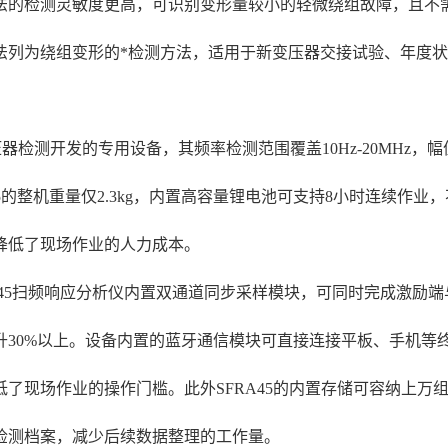
法的检测灵敏度更高，可识别变形量较小的轻微绕组故障，且不
法列为绕组变形的*检测方法，适用于新变压器交接试验、年度
变压器检测开发的专用设备，其频率检测范围覆盖10Hz-20MHz，
5的整机重量仅2.3kg，内置高容量锂电池可支持8小时连续作
降低了现场作业的人力成本。
45扫频响应分析仪内置双通道同步采样模块，可同时完成激励端
升30%以上。设备内置的蓝牙通信模块可直接连接平板、手机等
了现场作业的操作门槛。此外SFRA45的内置存储可容纳上万
检测档案，减少后续数据整理的工作量。