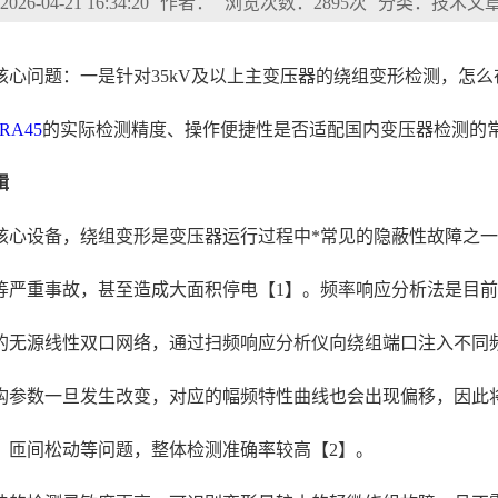
6-04-21 16:34:20
作者：
浏览次数：2895次
分类：技术文
心问题：一是针对35kV及以上主变压器的绕组变形检测，怎
RA45
的实际检测精度、操作便捷性是否适配国内变压器检测的
辑
核心设备，绕组变形是变压器运行过程中*常见的隐蔽性故障之
等严重事故，甚至造成大面积停电【1】。频率响应分析法是目
的无源线性双口网络，通过扫频响应分析仪向绕组端口注入不同
构参数一旦发生改变，对应的幅频特性曲线也会出现偏移，因此
、匝间松动等问题，整体检测准确率较高【2】。