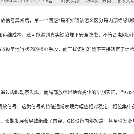
6-04-23 16:37:27
作者：
浏览次数：2264次
分类：技术文
局放信号异常后，第一个困惑*是不知道该怎么区分是内部绝缘
运维成本，还可能漏判真实缺陷埋下安全隐患，不符合电网运维的相
IS设备运行状态的核心手段，而干扰识别准确率直接决定了巡
难通过肉眼观察发现，而局部放电是绝缘劣化的早期表征，当GI
局放信号，这类信号的特征通常表现为幅值相对稳定、相位集中
，长期发展会导致绝缘子击穿、GIS设备内部短路，甚至引发变