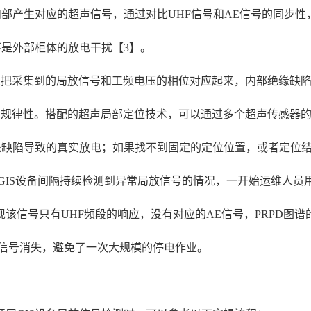
内部产生对应的超声信号，通过对比UHF信号和AE信号的同步性
不是外部柜体的放电干扰【3】。
以把采集到的局放信号和工频电压的相位对应起来，内部绝缘缺陷
显的规律性。搭配的超声局部定位技术，可以通过多个超声传感器
缘缺陷导致的真实放电；如果找不到固定的定位位置，或者定位结
过GIS设备间隔持续检测到异常局放信号的情况，一开始运维人
该信号只有UHF频段的响应，没有对应的AE信号，PRPD图
常信号消失，避免了一次大规模的停电作业。