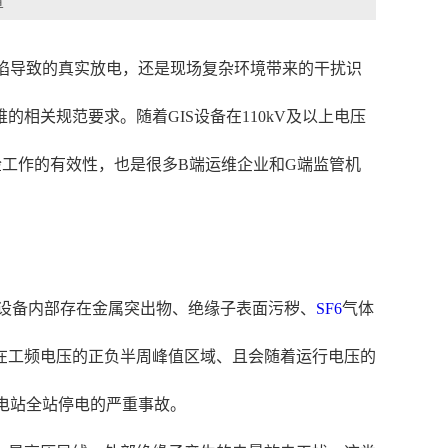
章
缺陷导致的真实放电，还是现场复杂环境带来的干扰识
关规范要求。随着GIS设备在110kV及以上电压
检工作的有效性，也是很多B端运维企业和G端监管机
S设备内部存在金属突出物、绝缘子表面污秽、
SF6
气体
在工频电压的正负半周峰值区域、且会随着运行电压的
电站全站停电的严重事故。