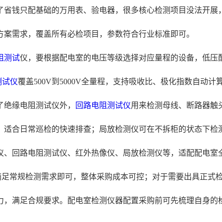
了省钱只配基础的万用表、验电器，很多核心检测项目没法开展
方案需求，覆盖所有必检项目，参数符合行业标准即可。
阻测试
仪，要根据配电室的电压等级选择对应量程的设备，低压配电室
测试仪
覆盖500V到5000V全量程，支持吸收比、极化指数自
了绝缘电阻测试仪外，
回路电阻测试仪
用来检测母线、断路器触
，适合日常巡检的快速排查；局放检测仪可在不拆柜的状态下检
仪、回路电阻测试仪、红外热像仪、局放检测仪等，适配配电室
满足常规检测需求即可，整体采购成本可控；对于需要出具正式
力，满足合规要求。配电室检测仪器配置采购前可先梳理自身的