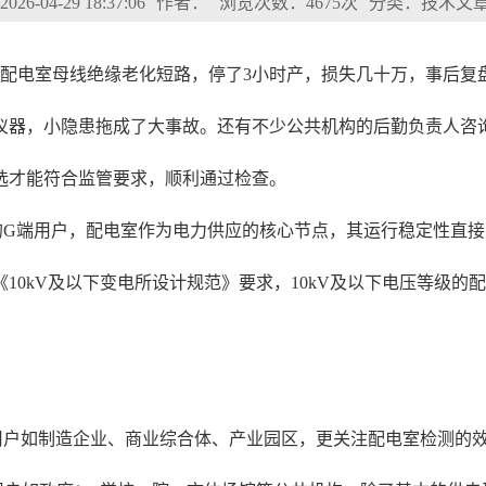
6-04-29 18:37:06
作者：
浏览次数：4675次
分类：技术文
为配电室母线绝缘老化短路，停了3小时产，损失几十万，事后复
仪器，小隐患拖成了大事故。还有不少公共机构的后勤负责人咨
选才能符合监管要求，顺利通过检查。
的G端用户，配电室作为电力供应的核心节点，其运行稳定性直
10kV及以下变电所设计规范》要求，10kV及以下电压等级的
用户如制造企业、商业综合体、产业园区，更关注配电室检测的