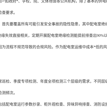
用户如政府*、学校、院、文体场馆等公共机构，除了基本的供电
检查要求。
，首先要覆盖所有可能引发安全事故的隐性隐患，其中配电室绝
绝缘失效直接相关，定期开展配电室绝缘检测能提前排查出90%
因为流程不规范导致的合规风险。作为配电室运维中成本*低的
常巡检、季度专项检测、年度全项检测三个层级的需求，不同层
检测频次。
包括配电室运行参数抄录、柜外观检查、异味异响排查、消防设