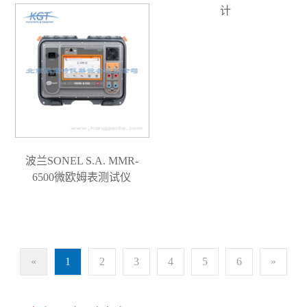
计
波兰SONEL S.A. MMR-
6500微欧姆表测试仪
«
1
2
3
4
5
6
»