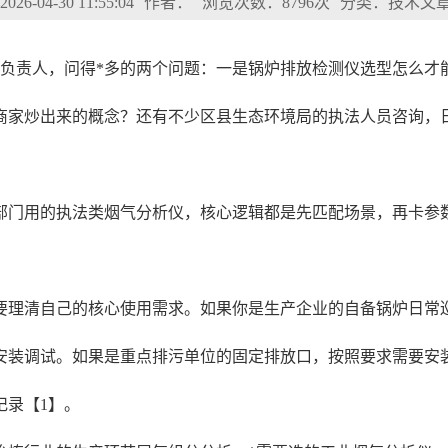
6-04-30 11:55:04
作者：
浏览次数：8796次
分类：技术文
保负责人，问得*多的两个问题：一是锅炉排放检测仪选型怎么才
商家炒出来的概念？还有不少区县生态环境局的执法人员咨询，
门用的执法类烟气分析仪，核心逻辑都是先匹配场景，再卡参数，
要理清自己的核心使用需求。如果你是生产企业的自备锅炉日常
安装调试。如果是重点排污单位的固定排放口，按照要求需要安
记录【1】。