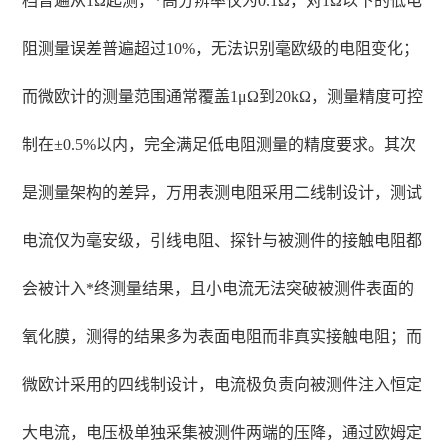
档普遍从1Ω起测，*高分辨率仅为0.1Ω，对1Ω以下的低电
阻测量误差普遍超过10%，无法识别毫欧级的电阻变化；
而微欧计的测量范围通常覆盖1μΩ到20kΩ，测量精度可控
制在±0.5%以内，完全满足低电阻测量的精度要求。其次
是测量架构的差异，万用表测电阻采用二线制设计，测试
电流仅为毫安级，引线电阻、探针与被测件的接触电阻都
会被计入*终测量结果，且小电流无法突破被测件表面的
氧化膜，测得的结果多为表面电阻而非真实接触电阻；而
微欧计采用的四线制设计，电流极负责向被测件注入恒定
大电流，电压极单独采集被测件两端的压降，通过欧姆定