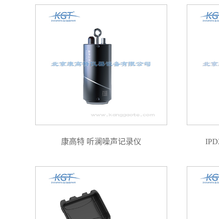
康高特 听澜噪声记录仪
IP