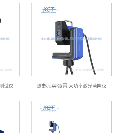
合测试仪
鹰击/后羿/凌霄 大功率激光清障仪