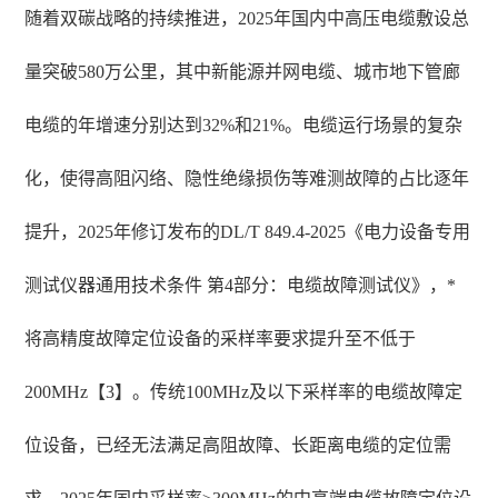
随着双碳战略的持续推进，2025年国内中高压电缆敷设总
量突破580万公里，其中新能源并网电缆、城市地下管廊
电缆的年增速分别达到32%和21%。电缆运行场景的复杂
化，使得高阻闪络、隐性绝缘损伤等难测故障的占比逐年
提升，2025年修订发布的DL/T 849.4-2025《电力设备专用
测试仪器通用技术条件 第4部分：电缆故障测试仪》，*
将高精度故障定位设备的采样率要求提升至不低于
200MHz【3】。传统100MHz及以下采样率的电缆故障定
位设备，已经无法满足高阻故障、长距离电缆的定位需