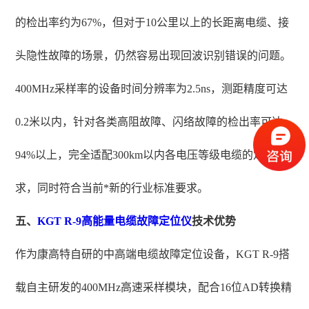
的检出率约为67%，但对于10公里以上的长距离电缆、接
头隐性故障的场景，仍然容易出现回波识别错误的问题。
400MHz采样率的设备时间分辨率为2.5ns，测距精度可达
0.2米以内，针对各类高阻故障、闪络故障的检出率可达
94%以上，完全适配300km以内各电压等级电缆的定位需
求，同时符合当前*新的行业标准要求。
五、
KGT R-9
高能量
电缆故障定位仪
技术优势
作为康高特自研的中高端电缆故障定位设备，KGT R-9搭
载自主研发的400MHz高速采样模块，配合16位AD转换精