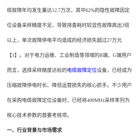
缆故障年均发生量达12.7万次，其中62%的隐性故障因定
位设备采样精度不足，导致排查耗时较显性故障高出3倍
以上，单次故障停电平均造成的经济损失超过27万元
【1】。对于电力运维、工业制造等领域的B端、G端用户
而言，选择采样精度达标的
电缆故障定位
设备，已经成为
压缩故障停电时长、降低运营损失的核心抓手。不少用户
在采购电缆故障定位设备时，已经将400MHz采样率列为
核心技术参数的首要考核项。
一、行业背景与市场需求