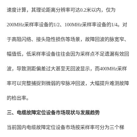
速度计算，其理论距离分辨率可达0.2米以内，仅为
200MHz采样率设备的1/2、100MHz采样率设备的1/4。对
于高阻闪络、接头隐性损伤等场景，故障回波的脉宽窄、
幅值低，低采样率设备往往会因为采样点不足遗漏有效回
波，导致测距偏差过大甚至无回波显示，而400MHz采样
率可以完整捕捉到微弱的窄脉冲回波，大幅提升难测故障
的检出率。
三、电缆故障定位设备市场现状与发展趋势
当前国内电缆故障定位设备市场按采样率可分为三个梯