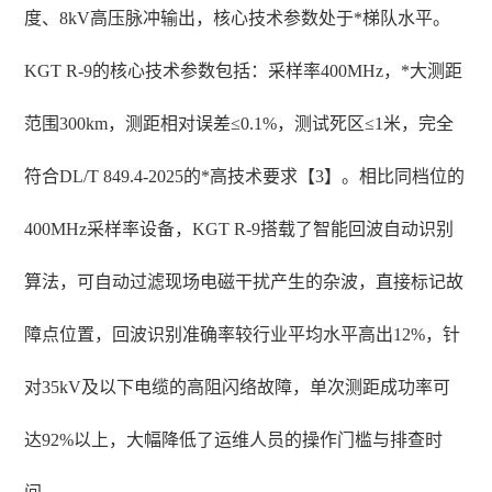
度、8kV高压脉冲输出，核心技术参数处于*梯队水平。
KGT R-9的核心技术参数包括：采样率400MHz，*大测距
范围300km，测距相对误差≤0.1%，测试死区≤1米，完全
符合DL/T 849.4-2025的*高技术要求【3】。相比同档位的
400MHz采样率设备，KGT R-9搭载了智能回波自动识别
算法，可自动过滤现场电磁干扰产生的杂波，直接标记故
障点位置，回波识别准确率较行业平均水平高出12%，针
对35kV及以下电缆的高阻闪络故障，单次测距成功率可
达92%以上，大幅降低了运维人员的操作门槛与排查时