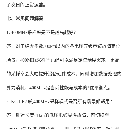
了次日的正常运营。
七、常见问题解答
1. 400MHz采样率是不是越高越好？
答：对于绝大多数300km以内的各电压等级电缆故障定位
场景，400MHz采样率已经可以满足定位精度需求，更高
的采样率会大幅提升设备硬件成本，同时增加数据处理的
算力消耗，400MHz是当前性能与成本的*优平衡点。
2. KGT R-9的400MHz采样模式是否所有场景都适用？
答：针对长度≤1km的低压电缆显性故障，可切换至