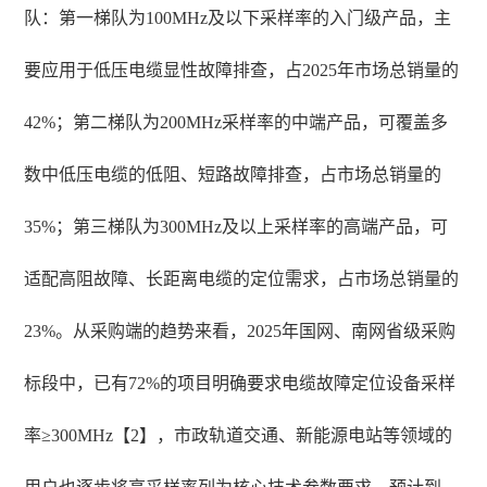
队：第一梯队为100MHz及以下采样率的入门级产品，主
要应用于低压电缆显性故障排查，占2025年市场总销量的
42%；第二梯队为200MHz采样率的中端产品，可覆盖多
数中低压电缆的低阻、短路故障排查，占市场总销量的
35%；第三梯队为300MHz及以上采样率的高端产品，可
适配高阻故障、长距离电缆的定位需求，占市场总销量的
23%。从采购端的趋势来看，2025年国网、南网省级采购
标段中，已有72%的项目明确要求电缆故障定位设备采样
率≥300MHz【2】，市政轨道交通、新能源电站等领域的