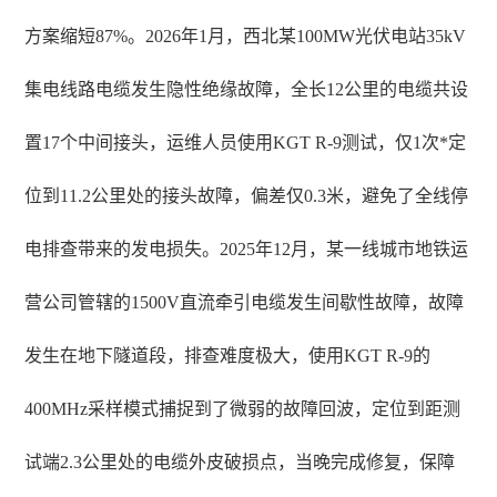
方案缩短87%。2026年1月，西北某100MW光伏电站35kV
集电线路电缆发生隐性绝缘故障，全长12公里的电缆共设
置17个中间接头，运维人员使用KGT R-9测试，仅1次*定
位到11.2公里处的接头故障，偏差仅0.3米，避免了全线停
电排查带来的发电损失。2025年12月，某一线城市地铁运
营公司管辖的1500V直流牵引电缆发生间歇性故障，故障
发生在地下隧道段，排查难度极大，使用KGT R-9的
400MHz采样模式捕捉到了微弱的故障回波，定位到距测
试端2.3公里处的电缆外皮破损点，当晚完成修复，保障