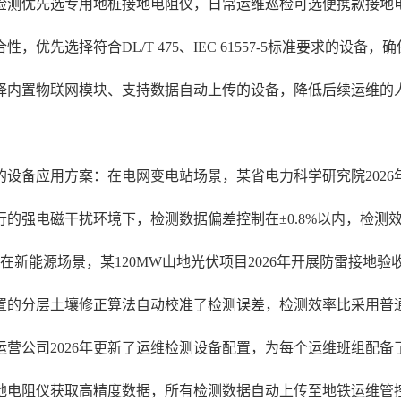
检测优先选专用地桩接地电阻仪，日常运维巡检可选便携款接地
优先选择符合DL/T 475、IEC 61557-5标准要求的设
择内置物联网模块、支持数据自动上传的设备，降低后续运维的
的设备应用方案：在电网变电站场景，某省电力科学研究院2026
强电磁干扰环境下，检测数据偏差控制在±0.8%以内，检测效率
在新能源场景，某120MW山地光伏项目2026年开展防雷接地验
置的分层土壤修正算法自动校准了检测误差，检测效率比采用普通
营公司2026年更新了运维检测设备配置，为每个运维班组配
地电阻仪获取高精度数据，所有检测数据自动上传至地铁运维管