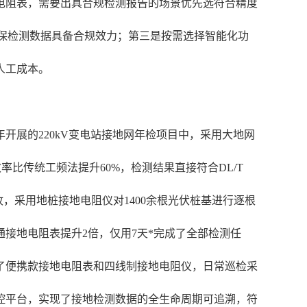
电阻表，需要出具合规检测报告的场景优先选符合精度
备，确保检测数据具备合规效力；第三是按需选择智能化功
人工成本。
年开展的220kV变电站接地网年检项目中，采用大地网
比传统工频法提升60%，检测结果直接符合DL/T
收，采用地桩接地电阻仪对1400余根光伏桩基进行逐根
接地电阻表提升2倍，仅用7天*完成了全部检测任
备了便携款接地电阻表和四线制接地电阻仪，日常巡检采
控平台，实现了接地检测数据的全生命周期可追溯，符