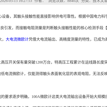
6-05-15 16:27:53
作者：
浏览次数：8840次
分类：技术文
设备，其触头接触性能直接影响供电可靠性。根据中国电力科学研究
触不良引发，而接触电阻测量是判断触头接触性能的核心检测手段
大，
大电流微欧计
凭借大电流输出、高精度测量的特性，已成为
及以上高压开关保有量突破1200万台，特高压工程累计在运线路长
出的低电流微欧计，仅能测得触头表面氧化层的表观电阻，无法反
测试电流的要求逐步明确，100A微欧计这类大电流输出设备开始大