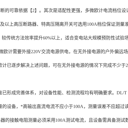
能判断的可靠依据【2】。其次是适配性更强，多微欧计电流档位设
kV及以上高压断路器、特高压隔离开关可选用100A档位保证测
，较传统方法效率提升60%以上，适合变电站大规模预防性试验
微欧计需要外接220V交流电源供电，在无外接电源的户外偏远
已逐步解决上述问题，可在无外接电源的情况下完成不少于200次
成完善体系，对设备性能、检测流程均有明确要求。DL/T 845
设备，*高输出直流电流不应小于100A，测量误差不应超过读数的
路器的接触电阻测量必须采用100A测试电流，且设备需具备测试