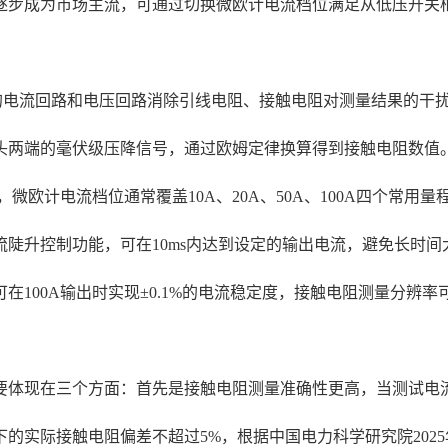
逐步成为市场主流，可通过切换微欧计电流档位满足从低压开关柜
独立的电流回路和电压回路消除引线电阻、接触电阻对测量结果的
头两端的毫伏级压降信号，通过欧姆定律换算得到接触电阻数值
微欧计电流档位通常覆盖10A、20A、50A、100A四个常用
陡升控制功能，可在10ms内达到设定的输出电流，避免长时
100A输出时实现±0.1%的电流稳定度，接触电阻测量分辨率可
体现在三个方面：首先是接触电阻测量准确性更高，当测试电流达到
的实际接触电阻偏差不超过5%，根据中国电力科学研究院2025