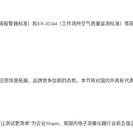
家用一氧化碳报警器标准）和EN 45544（工作场所空气质量监测标
跃、应用场景拓展、品牌竞争加剧的态势。本节将对国内外具有代
以“让测试更简单”为企业Slogan，是国内电子测量仪器行业前